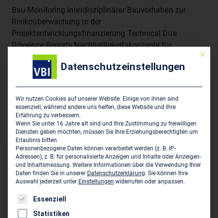
Bau-Monitoring interdisziplinärer Bauvorhaben zur
Risikoüberwachung in der
Projektentwicklungsfinanzierung Technical Due
Diligence Reports Nachhaltigkeitskonzepte für
Mit die
Bauwerke, Quartiere und Betriebsstandorte
Datenschutzeinstellungen
Nachhaltigkeitszertifizierungen von Bauwerken und
Quartieren (DGNB, ÖGNI, BNB, LEED, BREEAM,
Nachhaltigkeit im Facility Management nach GEFMA)
Wir nutzen Cookies auf unserer Website. Einige von ihnen sind
Lebenszyklusbetrachtung Nachhaltigkeitsmaßnahmen
essenziell, während andere uns helfen, diese Website und Ihre
im Betrieb Nachhaltigkeitsleitlinien / Green Building
Erfahrung zu verbessern.
Wenn Sie unter 16 Jahre alt sind und Ihre Zustimmung zu freiwilligen
Guidelines
Diensten geben möchten, müssen Sie Ihre Erziehungsberechtigten um
Erlaubnis bitten.
Personenbezogene Daten können verarbeitet werden (z. B. IP-
Adressen), z. B. für personalisierte Anzeigen und Inhalte oder Anzeigen-
Hauptsitz des Unternehmens
und Inhaltsmessung.
Weitere Informationen über die Verwendung Ihrer
Daten finden Sie in unserer
Datenschutzerklärung
.
Sie können Ihre
P/O Consulting GmbH
Auswahl jederzeit unter
Einstellungen
widerrufen oder anpassen.
Federseestraße 37
Es folgt eine Liste der Service-Gruppen, für die eine Einwil
Essenziell
D-81249 München
Statistiken