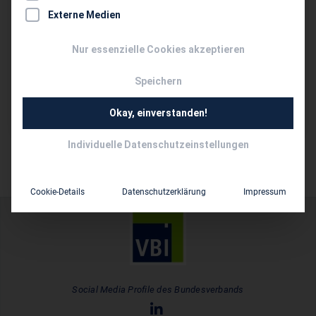
089 85 60 73 20
Externe Medien
ingrid.pohl@po-consulting.com
Nur essenzielle Cookies akzeptieren
www.po-consulting.com
Speichern
Persönliche Vertreter im VBI:
Dipl.-Ing. Univ. Ingrid Pohl
Okay, einverstanden!
Individuelle Datenschutzeinstellungen
Cookie-Details
Datenschutzerklärung
Impressum
Social Media Profile des Bundesverbands