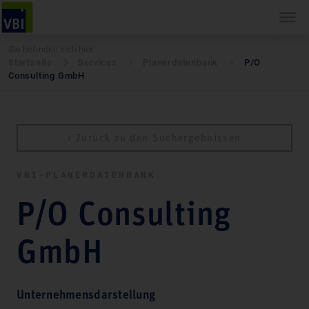
Sie befinden sich hier:
Startseite
Services
Pla­ner­daten­bank
P/O
Consulting GmbH
‹ Zurück zu den Suchergebnissen
VBI-PLA­NER­DATEN­BANK
P/O Consulting
GmbH
Unternehmensdarstellung