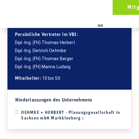
0911 393 08-60
Mit
info@oehmke-herbert.de
www.oehmke-herbert.de
Persönliche Vertreter im VBI:
Dipl.-Ing. (FH) Thomas Herbert
Dipl.-Ing. Dietrich Oehmke
Dipl.-Ing. (FH) Thomas Berger
Dipl.-Ing. (FH) Marina Ludwig
10 bis 50
Mitarbeiter:
Niederlassungen des Unternehmens
OEHMKE + HERBERT - Planungsgesellschaft in
Sachsen mbH Markkleeberg ›