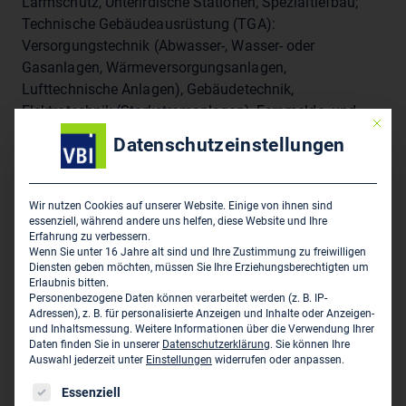
Lärmschutz, Unterirdische Stationen, Spezialtiefbau;
Technische Gebäudeausrüstung (TGA):
Versorgungstechnik (Abwasser-, Wasser- oder
Gasanlagen, Wärmeversorgungsanlagen,
Lufttechnische Anlagen), Gebäudetechnik,
Elektrotechnik (Starkstromanlagen), Fernmelde- und
Mit die
informationstechnische Anlagen, Medientechnik,
Datenschutzeinstellungen
Förderanlagen, Nutzungsspezifische Anlagen,
Gebäudeautomation, BIM in der TGA Verkehr: Straße,
Schiene, Technische Ausrüstung, Verkehrsplanung;
Wir nutzen Cookies auf unserer Website. Einige von ihnen sind
Flughafen: Masterplanung, Terminals & Gebäude,
essenziell, während andere uns helfen, diese Website und Ihre
Erfahrung zu verbessern.
Flugbetriebsflächen, Landseitige Erschließung; Wasser-
Wenn Sie unter 16 Jahre alt sind und Ihre Zustimmung zu freiwilligen
und Abfallwirtschaft: Abfallwirtschaft,
Diensten geben möchten, müssen Sie Ihre Erziehungsberechtigten um
Erlaubnis bitten.
Abwasserreinigung, Erschließung, Gewässer- und
Personenbezogene Daten können verarbeitet werden (z. B. IP-
Hochwasserschutz, Wasser-Abfallwirtschaft,
Adressen), z. B. für personalisierte Anzeigen und Inhalte oder Anzeigen-
Wasserversorgung, Siedlungsentwässerung;
und Inhaltsmessung.
Weitere Informationen über die Verwendung Ihrer
Daten finden Sie in unserer
Datenschutzerklärung
.
Sie können Ihre
Immissionsschutz: Schallimmissionsschutz,
Auswahl jederzeit unter
Einstellungen
widerrufen oder anpassen.
Erschütterungsschutz, Abgastechnische
Es folgt eine Liste der Service-Gruppen, für die eine Einwil
Essenziell
Untersuchungen; Nachhaltiges Bauen: Energieeffizienz,