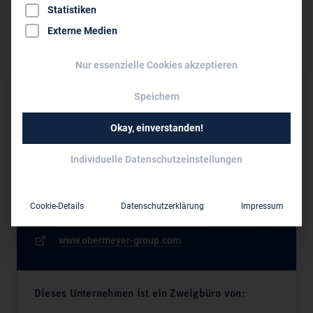
Erneuerbare Energien, Energetische Sanierung,
Statistiken
Gebäude- und Flächenrecycling; Tragwerksplanung:
Externe Medien
Neubauten, Instandhaltung
Nur essenzielle Cookies akzeptieren
Sitz des Zweigbüros
Speichern
OBERMEYER
Okay, einverstanden!
Michaelisstr. 24
D-20459 Hamburg
Individuelle Datenschutzeinstellungen
040 349 62 99 0
040 349 62 99 90
Cookie-Details
Datenschutzerklärung
Impressum
hamburg@obermeyer-group.com
www.obermeyer-group.com
Dieses Unternehmen ist ein Zweigbüro von: