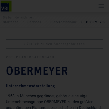
Sie befinden sich hier:
Startseite
Services
Pla­ner­daten­bank
OBERMEYER
‹ Zurück zu den Suchergebnissen
VBI-PLA­NER­DATEN­BANK
OBERMEYER
Unternehmensdarstellung
1958 in München gegründet, gehört die heutige
Unternehmensgruppe OBERMEYER zu den größten
unabhängigen Planungsgesellschaften in Deutschland.