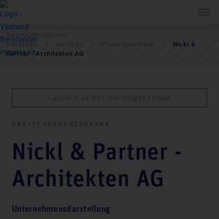
Sie befinden sich hier:
Startseite
Services
Pla­ner­daten­bank
Nickl &
Partner - Architekten AG
‹ Zurück zu den Suchergebnissen
VBI-PLA­NER­DATEN­BANK
Nickl & Partner -
Architekten AG
Unternehmensdarstellung