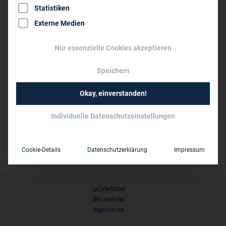
Statistiken
Externe Medien
Niederlassungen des Unternehmens
Nickl Architekten Deutschland GmbH -
Nur essenzielle Cookies akzeptieren
Niederlassung Berlin Berlin ›
Speichern
Nickl Architekten Deutschland GmbH München
›
Okay, einverstanden!
N & P Design Lab Architekten GmbH München
›
Individuelle Datenschutzeinstellungen
Cookie-Details
Datenschutzerklärung
Impressum