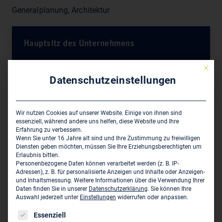
Generalplanung, Architektur
Hauptsitz des Unternehmens
Nickl & Partner - Architekten AG
Mit die
Lindberghstr. 19
Datenschutzeinstellungen
D-80939 München
089/3605140
Wir nutzen Cookies auf unserer Website. Einige von ihnen sind
essenziell, während andere uns helfen, diese Website und Ihre
089/36051499
Erfahrung zu verbessern.
mail@nickl-architekten.de
Wenn Sie unter 16 Jahre alt sind und Ihre Zustimmung zu freiwilligen
Diensten geben möchten, müssen Sie Ihre Erziehungsberechtigten um
www.nickl-partner.com
Erlaubnis bitten.
Personenbezogene Daten können verarbeitet werden (z. B. IP-
Adressen), z. B. für personalisierte Anzeigen und Inhalte oder Anzeigen-
Persönliche Vertreter im VBI:
und Inhaltsmessung.
Weitere Informationen über die Verwendung Ihrer
Daten finden Sie in unserer
Datenschutzerklärung
.
Sie können Ihre
Prof. Christine Nickl-Weller
Auswahl jederzeit unter
Einstellungen
widerrufen oder anpassen.
über 50
Mitarbeiter:
Es folgt eine Liste der Service-Gruppen, für die eine Einwil
Essenziell