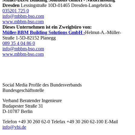
Dresden
Lessingstraße 10
D-01465 Dresden-Langebrück
035201 725 0
info@mbbm-bso.com
www.mbbm-bso.com
Dieses Unternehmen ist ein Zweigbüro von:
Müller-BBM Building Solutions GmbH ›
Helmut-A.-Müller-
Straße 1-5
D-82152 Planegg
089 35 4 04 86 0
info@mbbm-bso.com
www.mbbm-bso.com
Social Media Profile des Bundesverbands
Bundesgeschäftsstelle
Verband Beratender Ingenieure
Budapester Straße 31
D-10787 Berlin
Telefon
+49 30 260 62-0
Telefax
+49 30 260 62-100
E-Mail
info@vbi.de