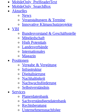
MobileOnly_PreHeaderText
MobileOnly_SearchBox
Aktuelles
News
Veranstaltungen & Termine
Innovative Klimaschutzprojekte
VBI
Bundesvorstand & Geschäftsstelle
Mitgliedschaft
High Potentials
Landesverbände
Internationales
Magazin
Positionen
Vergabe & Vergütung
Infrastruktur
Digitalisierung
Nachhaltigkeit
Nachwuchsförderung
Selbstverständnis
Services
Planerdatenbank
Sachverständigendatenbank
Rechtsberatung
Unternehmensnachfolge