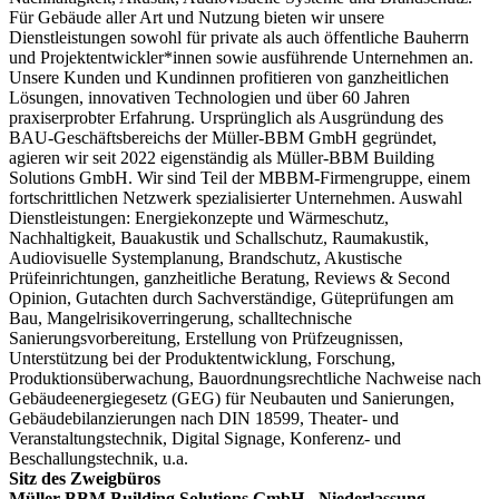
Für Gebäude aller Art und Nutzung bieten wir unsere
Dienstleistungen sowohl für private als auch öffentliche Bauherrn
und Projektentwickler*innen sowie ausführende Unternehmen an.
Unsere Kunden und Kundinnen profitieren von ganzheitlichen
Lösungen, innovativen Technologien und über 60 Jahren
praxiserprobter Erfahrung. Ursprünglich als Ausgründung des
BAU-Geschäftsbereichs der Müller-BBM GmbH gegründet,
agieren wir seit 2022 eigenständig als Müller-BBM Building
Solutions GmbH. Wir sind Teil der MBBM-Firmengruppe, einem
fortschrittlichen Netzwerk spezialisierter Unternehmen. Auswahl
Dienstleistungen: Energiekonzepte und Wärmeschutz,
Nachhaltigkeit, Bauakustik und Schallschutz, Raumakustik,
Audiovisuelle Systemplanung, Brandschutz, Akustische
Prüfeinrichtungen, ganzheitliche Beratung, Reviews & Second
Opinion, Gutachten durch Sachverständige, Güteprüfungen am
Bau, Mangelrisikoverringerung, schalltechnische
Sanierungsvorbereitung, Erstellung von Prüfzeugnissen,
Unterstützung bei der Produktentwicklung, Forschung,
Produktionsüberwachung, Bauordnungsrechtliche Nachweise nach
Gebäudeenergiegesetz (GEG) für Neubauten und Sanierungen,
Gebäudebilanzierungen nach DIN 18599, Theater- und
Veranstaltungstechnik, Digital Signage, Konferenz- und
Beschallungstechnik, u.a.
Sitz des Zweigbüros
Müller-BBM Building Solutions GmbH - Niederlassung