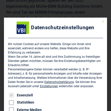
BBM GmbH gegründet, agieren wir seit 2022
eigenständig als Müller-BBM Building Solutions GmbH.
Wir sind Teil der MBBM-Firmengruppe, einem
fortschrittlichen Netzwerk spezialisierter Unternehmen.
Mit die
Auswahl Dienstleistungen: Energiekonzepte und
Datenschutzeinstellungen
Wärmeschutz, Nachhaltigkeit, Bauakustik und
Schallschutz, Raumakustik, Audiovisuelle
Systemplanung, Brandschutz, Akustische
Wir nutzen Cookies auf unserer Website. Einige von ihnen sind
Prüfeinrichtungen, ganzheitliche Beratung, Reviews &
essenziell, während andere uns helfen, diese Website und Ihre
Erfahrung zu verbessern.
Second Opinion, Gutachten durch Sachverständige,
Wenn Sie unter 16 Jahre alt sind und Ihre Zustimmung zu freiwilligen
Güteprüfungen am Bau, Mangelrisikoverringerung,
Diensten geben möchten, müssen Sie Ihre Erziehungsberechtigten um
Erlaubnis bitten.
schalltechnische Sanierungsvorbereitung, Erstellung
Personenbezogene Daten können verarbeitet werden (z. B. IP-
von Prüfzeugnissen, Unterstützung bei der
Adressen), z. B. für personalisierte Anzeigen und Inhalte oder Anzeigen-
Produktentwicklung, Forschung,
und Inhaltsmessung.
Weitere Informationen über die Verwendung Ihrer
Daten finden Sie in unserer
Datenschutzerklärung
.
Sie können Ihre
Produktionsüberwachung, Bauordnungsrechtliche
Auswahl jederzeit unter
Einstellungen
widerrufen oder anpassen.
Nachweise nach Gebäudeenergiegesetz (GEG) für
Es folgt eine Liste der Service-Gruppen, für die eine Einwil
Essenziell
Neubauten und Sanierungen, Gebäudebilanzierungen
nach DIN 18599, Theater- und Veranstaltungstechnik,
Statistiken
Digital Signage, Konferenz- und Beschallungstechnik,
Externe Medien