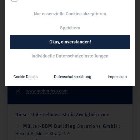
u.a.
Nur essenzielle Cookies akzeptieren
Sitz des Zweigbüros
Speichern
Müller-BBM Building Solutions GmbH - Niederlassung
Okay, einverstanden!
Rosenheim
Klepperstr. 11
Individuelle Datenschutzeinstellungen
D-83026 Rosenheim
089 354 04 86 0
Cookie-Details
Datenschutzerklärung
Impressum
info@mbbm-bso.com
www.mbbm-bso.com
Dieses Unternehmen ist ein Zweigbüro von:
Müller-BBM Building Solutions GmbH ›
Helmut-A.-Müller-Straße 1-5