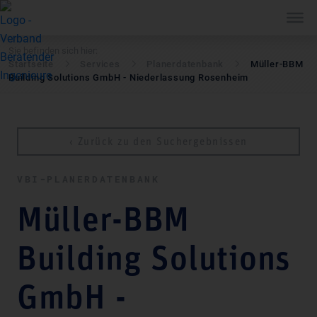
Sie befinden sich hier:
Startseite
Services
Pla­ner­daten­bank
Müller-BBM
Building Solutions GmbH - Niederlassung Rosenheim
‹ Zurück zu den Suchergebnissen
VBI-PLA­NER­DATEN­BANK
Müller-BBM
Building Solutions
GmbH -