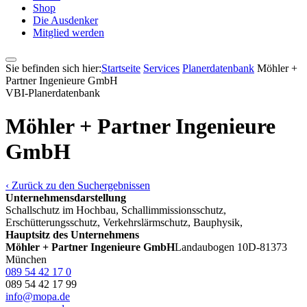
Shop
Die Ausdenker
Mitglied werden
Sie befinden sich hier:
Startseite
Services
Pla­ner­daten­bank
Möhler +
Partner Ingenieure GmbH
VBI-Pla­ner­daten­bank
Möhler + Partner Ingenieure
GmbH
‹ Zurück zu den Suchergebnissen
Unternehmensdarstellung
Schallschutz im Hochbau, Schallimmissionsschutz,
Erschütterungsschutz, Verkehrslärmschutz, Bauphysik,
Hauptsitz des Unternehmens
Möhler + Partner Ingenieure GmbH
Landaubogen 10
D-81373
München
089 54 42 17 0
089 54 42 17 99
info@mopa.de