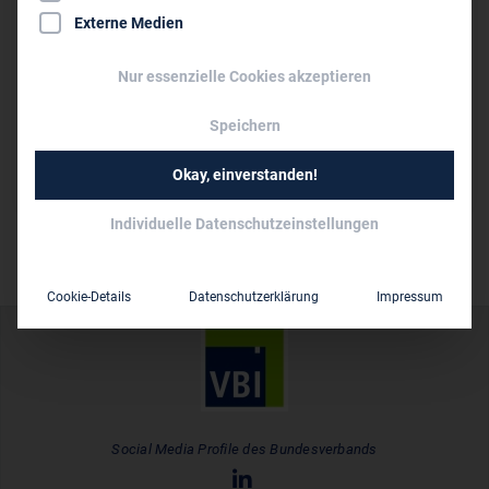
0234 28 89 65
Externe Medien
info@maag-architektur.de
Nur essenzielle Cookies akzeptieren
www.maag-architektur.de
Speichern
Persönliche Vertreter im VBI:
Dipl.-Ing. (FH) Heike Maag
Okay, einverstanden!
Individuelle Datenschutzeinstellungen
Cookie-Details
Datenschutzerklärung
Impressum
Social Media Profile des Bundesverbands