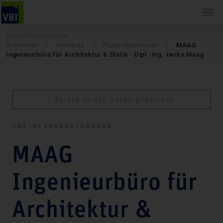
Sie befinden sich hier:
Startseite
Services
Pla­ner­daten­bank
MAAG
Ingenieurbüro für Architektur & Statik - Dipl.-Ing. Heike Maag
‹ Zurück zu den Suchergebnissen
VBI-PLA­NER­DATEN­BANK
MAAG
Ingenieurbüro für
Architektur &