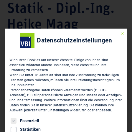
Statik - Dipl.-Ing.
Heike Maag
Mit die
Datenschutzeinstellungen
Unternehmensdarstellung
Architektur, Bauanträge, Schallschutz, Wärmeschutz,
Wir nutzen Cookies auf unserer Website. Einige von ihnen sind
Gutachten,
essenziell, während andere uns helfen, diese Website und Ihre
Erfahrung zu verbessern.
Wenn Sie unter 16 Jahre alt sind und Ihre Zustimmung zu freiwilligen
Diensten geben möchten, müssen Sie Ihre Erziehungsberechtigten um
Hauptsitz des Unternehmens
Erlaubnis bitten.
Personenbezogene Daten können verarbeitet werden (z. B. IP-
MAAG Ingenieurbüro für Architektur & Statik - Dipl.-
Adressen), z. B. für personalisierte Anzeigen und Inhalte oder Anzeigen-
und Inhaltsmessung.
Weitere Informationen über die Verwendung Ihrer
Ing. Heike Maag
Daten finden Sie in unserer
Datenschutzerklärung
.
Sie können Ihre
Auf der Heide 14 a
Auswahl jederzeit unter
Einstellungen
widerrufen oder anpassen.
D-44803 Bochum
Es folgt eine Liste der Service-Gruppen, für die eine Einwil
Essenziell
0234 29 78 90
Statistiken