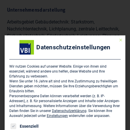
Unternehmensdarstellung
Arbeitsgebiet Gebäudetechnik: Starkstrom,
Nachrichtentechnik, Lichtplanung, zentrale Leittechnik,
Sicherheitstechnik, Fördertechnik, Leistungen: Planung
Mit die
und Technologieauswahl, Bauleitung,
Datenschutzeinstellungen
Projektabwicklung, Kosten- und Terminkontrolle,
Bestandspflege, Um- und Nachrüstung, Fachliche
Zertifizierung nach DIN 14675, Zertifiziertes
Wir nutzen Cookies auf unserer Website. Einige von ihnen sind
Qualitätsmanagementsystem nach DIN ISO 9001
essenziell, während andere uns helfen, diese Website und Ihre
Erfahrung zu verbessern.
Wenn Sie unter 16 Jahre alt sind und Ihre Zustimmung zu freiwilligen
Diensten geben möchten, müssen Sie Ihre Erziehungsberechtigten um
Hauptsitz des Unternehmens
Erlaubnis bitten.
Personenbezogene Daten können verarbeitet werden (z. B. IP-
Adressen), z. B. für personalisierte Anzeigen und Inhalte oder Anzeigen-
M. Huber GmbH - Ingenieurbüro für Elektrotechnik
und Inhaltsmessung.
Weitere Informationen über die Verwendung Ihrer
Bahnhofstr. 172
Daten finden Sie in unserer
Datenschutzerklärung
.
Sie können Ihre
D-83346 Bergen
Auswahl jederzeit unter
Einstellungen
widerrufen oder anpassen.
Es folgt eine Liste der Service-Gruppen, für die eine Einwil
Essenziell
08662/664000