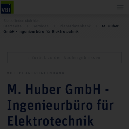
Sie befinden sich hier:
Startseite
Services
Pla­ner­daten­bank
M. Huber
GmbH - Ingenieurbüro für Elektrotechnik
‹ Zurück zu den Suchergebnissen
VBI-PLA­NER­DATEN­BANK
M. Huber GmbH -
Ingenieurbüro für
Elektrotechnik