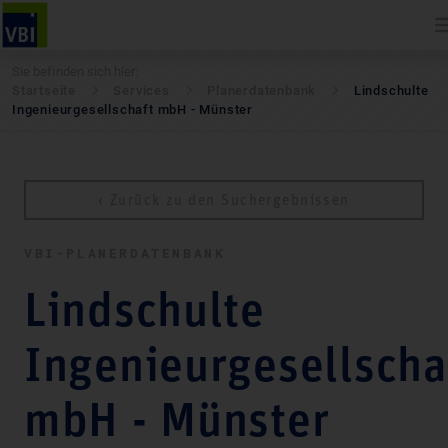
Sie befinden sich hier:
Startseite
Services
Pla­ner­daten­bank
Lindschulte
Ingenieurgesellschaft mbH - Münster
‹ Zurück zu den Suchergebnissen
VBI-PLA­NER­DATEN­BANK
Lindschulte
Ingenieurgesellscha
mbH - Münster