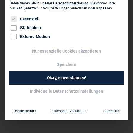
muenster@lindschulte.de
Daten finden Sie in unserer
Datenschutzerklärung
.
Sie können Ihre
Auswahl jederzeit unter
Einstellungen
widerrufen oder anpassen.
www.lindschulte.de
Es folgt eine Liste der Service-Gruppen, für die eine Einwil
Essenziell
Statistiken
Dieses Unternehmen ist ein Zweigbüro von:
Externe Medien
Lindschulte Ingenieurgesellschaft mbH
- Nordhorn ›
Nur essenzielle Cookies akzeptieren
NINO-Allee 30
D-48529 Nordhorn
Speichern
05921 88 44 0
Okay, einverstanden!
05921 88 44 22
Individuelle Datenschutzeinstellungen
nordhorn@lindschulte.de
www.lindschulte.de
Cookie-Details
Datenschutzerklärung
Impressum