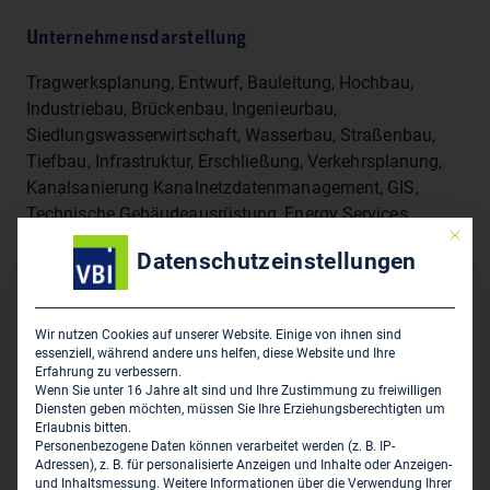
Unternehmensdarstellung
Tragwerksplanung, Entwurf, Bauleitung, Hochbau,
Industriebau, Brückenbau, Ingenieurbau,
Siedlungswasserwirtschaft, Wasserbau, Straßenbau,
Tiefbau, Infrastruktur, Erschließung, Verkehrsplanung,
Kanalsanierung Kanalnetzdatenmanagement, GIS,
Technische Gebäudeausrüstung, Energy Services
Mit die
Datenschutzeinstellungen
Sitz des Zweigbüros
Lindschulte Ingenieurgesellschaft mbH - Münster
Wir nutzen Cookies auf unserer Website. Einige von ihnen sind
essenziell, während andere uns helfen, diese Website und Ihre
Weseler Str. 253
Erfahrung zu verbessern.
D-48151 Münster
Wenn Sie unter 16 Jahre alt sind und Ihre Zustimmung zu freiwilligen
Diensten geben möchten, müssen Sie Ihre Erziehungsberechtigten um
Erlaubnis bitten.
0251 61 89 99 90
Personenbezogene Daten können verarbeitet werden (z. B. IP-
0251 61 89 99 99
Adressen), z. B. für personalisierte Anzeigen und Inhalte oder Anzeigen-
und Inhaltsmessung.
Weitere Informationen über die Verwendung Ihrer