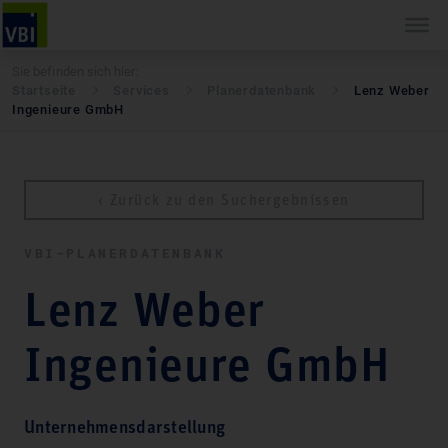
Sie befinden sich hier:
Startseite
Services
Pla­ner­daten­bank
Lenz Weber
Ingenieure GmbH
‹ Zurück zu den Suchergebnissen
VBI-PLA­NER­DATEN­BANK
Lenz Weber
Ingenieure GmbH
Unternehmensdarstellung