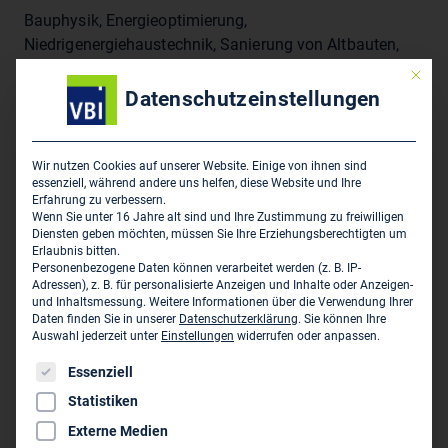
Bauphysik, Energieoptimierung,
Niedrigenergiehaustechnik, Sanierung von Altbauten,
Tragwerksplanung, Gutachten, Studien, Prüfingenieur,
Mit die
Sicherheitsingenieur, Gesundheitsingenieur,
Datenschutzeinstellungen
Brandschutz/Heißbemessung
Wir nutzen Cookies auf unserer Website. Einige von ihnen sind
Hauptsitz des Unternehmens
essenziell, während andere uns helfen, diese Website und Ihre
Erfahrung zu verbessern.
Wenn Sie unter 16 Jahre alt sind und Ihre Zustimmung zu freiwilligen
Lenz Weber Ingenieure GmbH
Diensten geben möchten, müssen Sie Ihre Erziehungsberechtigten um
Hügelstraße 2
Erlaubnis bitten.
Personenbezogene Daten können verarbeitet werden (z. B. IP-
D-60435 Frankfurt am Main
Adressen), z. B. für personalisierte Anzeigen und Inhalte oder Anzeigen-
und Inhaltsmessung.
Weitere Informationen über die Verwendung Ihrer
069 95 44 07-0
Daten finden Sie in unserer
Datenschutzerklärung
.
Sie können Ihre
Auswahl jederzeit unter
Einstellungen
widerrufen oder anpassen.
069 95 44 07-20
Es folgt eine Liste der Service-Gruppen, für die eine Einwil
Essenziell
info@ingweber.de
Statistiken
www.ingweber.de
Externe Medien