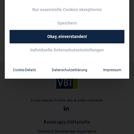
Persönliche Vertreter im VBI:
Nur essenzielle Cookies akzeptieren
Dr. Tekn. Dipl.-Ing. Tim Weber
10 bis 50
Mitarbeiter:
Speichern
Okay, einverstanden!
Individuelle Datenschutzeinstellungen
Cookie-Details
Datenschutzerklärung
Impressum
Social Media Profile des Bundesverbands
Bundesgeschäftsstelle
Verband Beratender Ingenieure