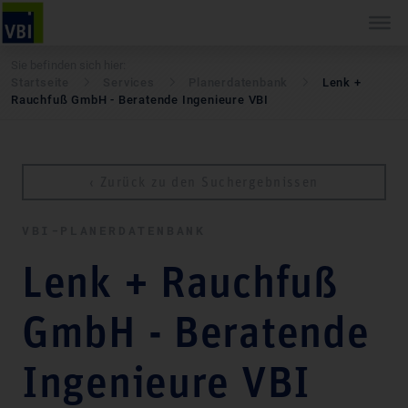
Sie befinden sich hier:
Startseite
Services
Pla­ner­daten­bank
Lenk +
Rauchfuß GmbH - Beratende Ingenieure VBI
‹ Zurück zu den Suchergebnissen
VBI-PLA­NER­DATEN­BANK
Lenk + Rauchfuß
GmbH - Beratende
Ingenieure VBI