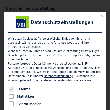
Unternehmensdarstellung
Mit die
Ingenieurbauwerke Wasser / Tiefbau, Verkehrsanlagen,
Datenschutzeinstellungen
Erschließungen, Kanalkataster, Kanalsanierung,
Wir nutzen Cookies auf unserer Website. Einige von ihnen sind
Hauptsitz des Unternehmens
essenziell, während andere uns helfen, diese Website und Ihre
Erfahrung zu verbessern.
Lenk + Rauchfuß GmbH - Beratende Ingenieure VBI
Wenn Sie unter 16 Jahre alt sind und Ihre Zustimmung zu freiwilligen
Diensten geben möchten, müssen Sie Ihre Erziehungsberechtigten um
Hauptstr. 70
Erlaubnis bitten.
D-25462 Rellingen
Personenbezogene Daten können verarbeitet werden (z. B. IP-
Adressen), z. B. für personalisierte Anzeigen und Inhalte oder Anzeigen-
und Inhaltsmessung.
Weitere Informationen über die Verwendung Ihrer
04101 21 00 0
Daten finden Sie in unserer
Datenschutzerklärung
.
Sie können Ihre
Auswahl jederzeit unter
Einstellungen
widerrufen oder anpassen.
04101 250 91
buero@lenk-rauchfuss.de
Es folgt eine Liste der Service-Gruppen, für die eine Einwil
Essenziell
www.lenk-rauchfuss.de
Statistiken
Externe Medien
Persönliche Vertreter im VBI: