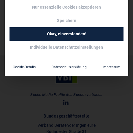
Dipl.-Ing. (FH) Wolfgang Rauchfuß-Kell
Nur essenzielle Cookies akzeptieren
unter 10
Mitarbeiter:
Speichern
Okay, einverstanden!
Individuelle Datenschutzeinstellungen
Cookie-Details
Datenschutzerklärung
Impressum
Social Media Profile des Bundesverbands
Bundesgeschäftsstelle
Verband Beratender Ingenieure
Budapester Straße 31