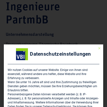
Ingenieure
PartmbB
Unternehmensdarstellung
Tragwerksplanung, Thermische Bauphysik,
Mit die
Schallschutz, Schallschutz, Staatlich anerkannter
Datenschutzeinstellungen
Sachverständiger für Schall- und Wärmeschutz,
Softwareentwicklung, Prüfingenieur für Baustatik
Wir nutzen Cookies auf unserer Website. Einige von ihnen sind
essenziell, während andere uns helfen, diese Website und Ihre
Hauptsitz des Unternehmens
Erfahrung zu verbessern.
Wenn Sie unter 16 Jahre alt sind und Ihre Zustimmung zu freiwilligen
Diensten geben möchten, müssen Sie Ihre Erziehungsberechtigten um
Laumann und Partner - Beratende Ingenieure PartmbB
Erlaubnis bitten.
Schüttenrode 56
Personenbezogene Daten können verarbeitet werden (z. B. IP-
Adressen), z. B. für personalisierte Anzeigen und Inhalte oder Anzeigen-
D-48282 Emsdetten
und Inhaltsmessung.
Weitere Informationen über die Verwendung Ihrer
Daten finden Sie in unserer
Datenschutzerklärung
.
Sie können Ihre