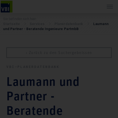
Sie befinden sich hier:
Startseite
Services
Pla­ner­daten­bank
Laumann
und Partner - Beratende Ingenieure PartmbB
‹ Zurück zu den Suchergebnissen
VBI-PLA­NER­DATEN­BANK
Laumann und
Partner -
Beratende