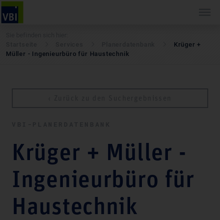
Sie befinden sich hier:
Startseite
Services
Pla­ner­daten­bank
Krüger +
Müller - Ingenieurbüro für Haustechnik
‹ Zurück zu den Suchergebnissen
VBI-PLA­NER­DATEN­BANK
Krüger + Müller -
Ingenieurbüro für
Haustechnik