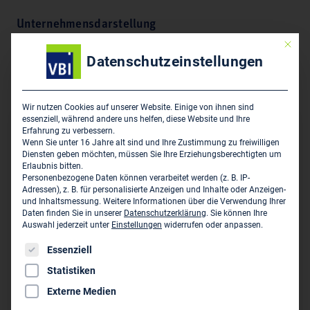
Unternehmensdarstellung
Mit die
Technische Ausrüstung, Beratung, Planung,
Datenschutzeinstellungen
Bauüberwachung, Oberflächennahe Geothermie, Tiefe
Geothermie
Wir nutzen Cookies auf unserer Website. Einige von ihnen sind
essenziell, während andere uns helfen, diese Website und Ihre
Hauptsitz des Unternehmens
Erfahrung zu verbessern.
Wenn Sie unter 16 Jahre alt sind und Ihre Zustimmung zu freiwilligen
Diensten geben möchten, müssen Sie Ihre Erziehungsberechtigten um
Krüger + Müller - Ingenieurbüro für Haustechnik
Erlaubnis bitten.
Gewandhausgäßchen 1
Personenbezogene Daten können verarbeitet werden (z. B. IP-
Adressen), z. B. für personalisierte Anzeigen und Inhalte oder Anzeigen-
D-02708 Löbau
und Inhaltsmessung.
Weitere Informationen über die Verwendung Ihrer
Daten finden Sie in unserer
Datenschutzerklärung
.
Sie können Ihre
03585 47 81 0
Auswahl jederzeit unter
Einstellungen
widerrufen oder anpassen.
info@ib-km.de
Es folgt eine Liste der Service-Gruppen, für die eine Einwil
Essenziell
www.ib-km.de
Statistiken
Externe Medien
Persönliche Vertreter im VBI: