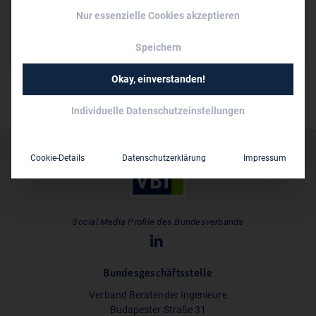
Dipl.-Ing. (FH) Claudius Rudolph
Nur essenzielle Cookies akzeptieren
10 bis 50
Mitarbeiter:
Speichern
Okay, einverstanden!
Individuelle Datenschutzeinstellungen
Cookie-Details
Datenschutzerklärung
Impressum
Social Media Profile des Bundesverbands
Bundesgeschäftsstelle
Verband Beratender Ingenieure
Budapester Straße 31