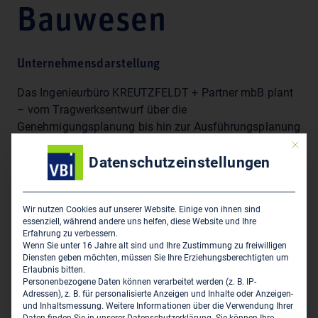
Bauwesen
Unternehmensdarstellung
Das Ingenieurbüro KREUTZFELDT + Partner mbB plant
– vom Tragwerksentwurf über die
Genehmigungsplanung bis hin zur Ausführungsplanung
– Baukonstruktionen des Hoch-, Industrie- und
Mit die
Datenschutzeinstellungen
Ingenieurbaus aller Bauarten. Leistungsumfang nach
HOAI 2021, §§ 49-52: Leistungsphasen 1-6 Besondere
Leistungen: Objektüberwachung in statisch-
Wir nutzen Cookies auf unserer Website. Einige von ihnen sind
konstruktiver Hinsicht Überprüfung der Standsicherheit
essenziell, während andere uns helfen, diese Website und Ihre
von Bauwerken nach VDI 6200 sowie der Richtlinie zur
Erfahrung zu verbessern.
Überwachung der Verkehrssicherheit von baulichen
Wenn Sie unter 16 Jahre alt sind und Ihre Zustimmung zu freiwilligen
Diensten geben möchten, müssen Sie Ihre Erziehungsberechtigten um
Anlagen des Bundes (RÜV). Erstellung statischer
Erlaubnis bitten.
Gutachten
Personenbezogene Daten können verarbeitet werden (z. B. IP-
Adressen), z. B. für personalisierte Anzeigen und Inhalte oder Anzeigen-
und Inhaltsmessung.
Weitere Informationen über die Verwendung Ihrer