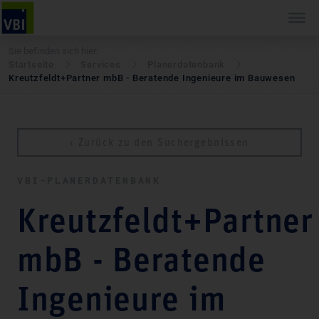
Sie befinden sich hier:
Startseite
Services
Pla­ner­daten­bank
Kreutzfeldt+Partner mbB - Beratende Ingenieure im Bauwesen
‹ Zurück zu den Suchergebnissen
VBI-PLA­NER­DATEN­BANK
Kreutzfeldt+Partner
mbB - Beratende
Ingenieure im