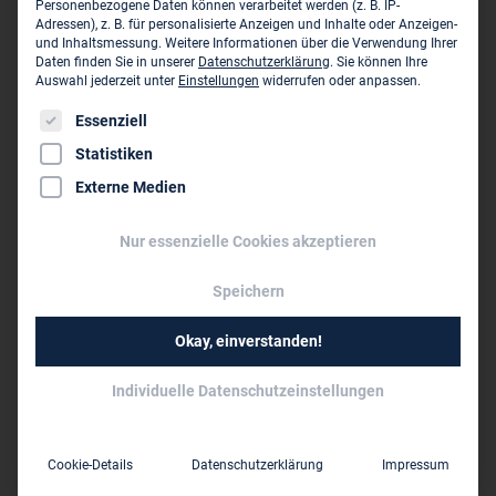
Personenbezogene Daten können verarbeitet werden (z. B. IP-
Adressen), z. B. für personalisierte Anzeigen und Inhalte oder Anzeigen-
Konstruktionsgruppe Bauen AG - ZN München
und Inhaltsmessung.
Weitere Informationen über die Verwendung Ihrer
Balanstr. 73, Haus 10
Daten finden Sie in unserer
Datenschutzerklärung
.
Sie können Ihre
D-81541 München
Auswahl jederzeit unter
Einstellungen
widerrufen oder anpassen.
Es folgt eine Liste der Service-Gruppen, für die eine Einwil
Essenziell
089 248 87 75 00
Statistiken
muenchen@kb-group.de
Externe Medien
www.kb-group.de
Nur essenzielle Cookies akzeptieren
Dieses Unternehmen ist ein Zweigbüro von:
Speichern
Konstruktionsgruppe Bauen AG ›
Okay, einverstanden!
Bahnhofplatz 1
D-87435 Kempten (Allgäu)
Individuelle Datenschutzeinstellungen
0831 521 56 0
info@kb-group.com
Cookie-Details
Datenschutzerklärung
Impressum
www.kb-group.com