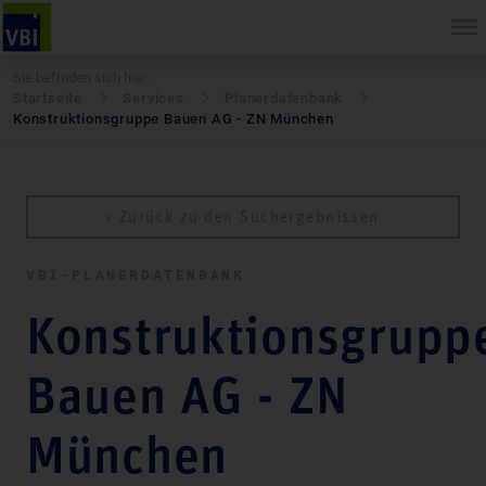
Sie befinden sich hier:
Startseite
Services
Pla­ner­daten­bank
Konstruktionsgruppe Bauen AG - ZN München
‹ Zurück zu den Suchergebnissen
VBI-PLA­NER­DATEN­BANK
Konstruktionsgrupp
Bauen AG - ZN
München