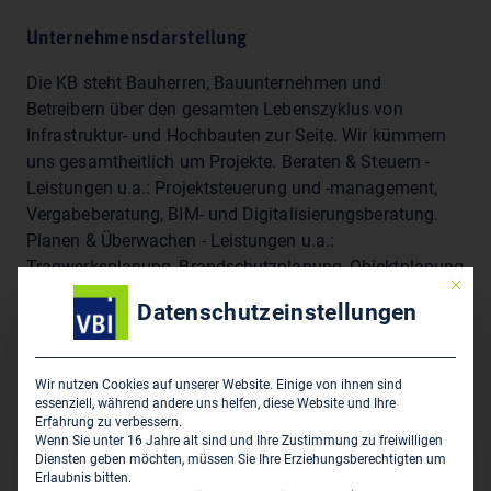
Unternehmensdarstellung
Die KB steht Bauherren, Bauunternehmen und
Betreibern über den gesamten Lebenszyklus von
Infrastruktur- und Hochbauten zur Seite. Wir kümmern
uns gesamtheitlich um Projekte. Beraten & Steuern -
Leistungen u.a.: Projektsteuerung und -management,
Vergabeberatung, BIM- und Digitalisierungsberatung.
Planen & Überwachen - Leistungen u.a.:
Tragwerksplanung, Brandschutzplanung, Objektplanung
Mit die
Verkehrsanlagen, Bauplanung für Denkmalpflege,
Datenschutzeinstellungen
Bauoberleitung und Bauüberwachung, Bauphysik.
Prüfen und Bewerten - Leistungen u.a.: Bautechnische
Prüfung, Bauwerksdiagnostik und Monitoring,
Wir nutzen Cookies auf unserer Website. Einige von ihnen sind
Bautechnische Beweissicherung.
essenziell, während andere uns helfen, diese Website und Ihre
Erfahrung zu verbessern.
Wenn Sie unter 16 Jahre alt sind und Ihre Zustimmung zu freiwilligen
Diensten geben möchten, müssen Sie Ihre Erziehungsberechtigten um
Sitz des Zweigbüros
Erlaubnis bitten.