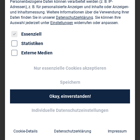
Personenbezogene Daten können verarbeitet werden (z. B. IP-
Adressen), z. B. für personalisierte Anzeigen und Inhalte oder Anzeigen-
Konstruktionsgruppe Bauen AG - ZN Bodensee
und Inhaltsmessung.
Weitere Informationen über die Verwendung Ihrer
Cherisy-Str. 3
Daten finden Sie in unserer
Datenschutzerklärung
.
Sie können Ihre
D-78467 Konstanz
Auswahl jederzeit unter
Einstellungen
widerrufen oder anpassen.
Es folgt eine Liste der Service-Gruppen, für die eine Einwil
Essenziell
0831 52 15 60
Statistiken
bodensee@kb-group.com
Externe Medien
www.kb-group.com
Nur essenzielle Cookies akzeptieren
Dieses Unternehmen ist ein Zweigbüro von:
Speichern
Konstruktionsgruppe Bauen AG ›
Okay, einverstanden!
Bahnhofplatz 1
D-87435 Kempten (Allgäu)
Individuelle Datenschutzeinstellungen
0831 521 56 0
info@kb-group.com
Cookie-Details
Datenschutzerklärung
Impressum
www.kb-group.com