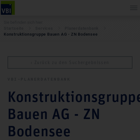
Sie befinden sich hier:
Startseite
Services
Pla­ner­daten­bank
Konstruktionsgruppe Bauen AG - ZN Bodensee
‹ Zurück zu den Suchergebnissen
VBI-PLA­NER­DATEN­BANK
Konstruktionsgrupp
Bauen AG - ZN
Bodensee