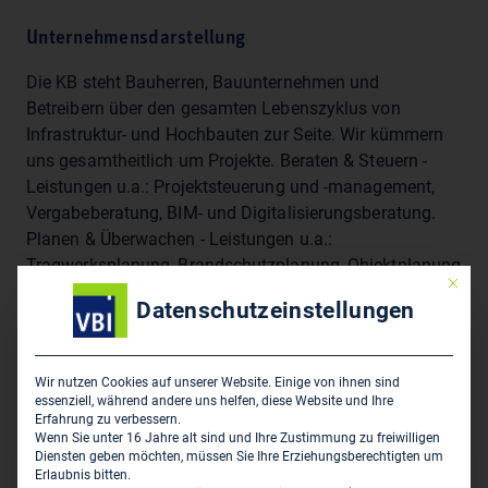
Unternehmensdarstellung
Die KB steht Bauherren, Bauunternehmen und
Betreibern über den gesamten Lebenszyklus von
Infrastruktur- und Hochbauten zur Seite. Wir kümmern
uns gesamtheitlich um Projekte. Beraten & Steuern -
Leistungen u.a.: Projektsteuerung und -management,
Vergabeberatung, BIM- und Digitalisierungsberatung.
Planen & Überwachen - Leistungen u.a.:
Tragwerksplanung, Brandschutzplanung, Objektplanung
Mit die
Verkehrsanlagen, Bauplanung für Denkmalpflege,
Datenschutzeinstellungen
Bauoberleitung und Bauüberwachung, Bauphysik.
Prüfen und Bewerten - Leistungen u.a.: Bautechnische
Prüfung, Bauwerksdiagnostik und Monitoring,
Wir nutzen Cookies auf unserer Website. Einige von ihnen sind
Bautechnische Beweissicherung.
essenziell, während andere uns helfen, diese Website und Ihre
Erfahrung zu verbessern.
Wenn Sie unter 16 Jahre alt sind und Ihre Zustimmung zu freiwilligen
Diensten geben möchten, müssen Sie Ihre Erziehungsberechtigten um
Sitz des Zweigbüros
Erlaubnis bitten.