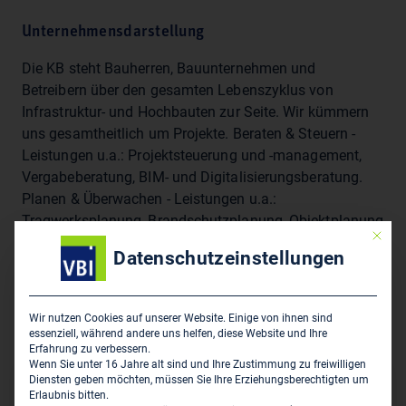
Unternehmensdarstellung
Die KB steht Bauherren, Bauunternehmen und
Betreibern über den gesamten Lebenszyklus von
Infrastruktur- und Hochbauten zur Seite. Wir kümmern
uns gesamtheitlich um Projekte. Beraten & Steuern -
Leistungen u.a.: Projektsteuerung und -management,
Vergabeberatung, BIM- und Digitalisierungsberatung.
Planen & Überwachen - Leistungen u.a.:
Tragwerksplanung, Brandschutzplanung, Objektplanung
Mit die
Verkehrsanlagen, Bauplanung für Denkmalpflege,
Datenschutzeinstellungen
Bauoberleitung und Bauüberwachung, Bauphysik.
Prüfen und Bewerten - Leistungen u.a.: Bautechnische
Prüfung, Bauwerksdiagnostik und Monitoring,
Wir nutzen Cookies auf unserer Website. Einige von ihnen sind
Bautechnische Beweissicherung.
essenziell, während andere uns helfen, diese Website und Ihre
Erfahrung zu verbessern.
Wenn Sie unter 16 Jahre alt sind und Ihre Zustimmung zu freiwilligen
Diensten geben möchten, müssen Sie Ihre Erziehungsberechtigten um
Sitz des Zweigbüros
Erlaubnis bitten.