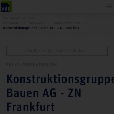
Sie befinden sich hier:
Startseite
Services
Pla­ner­daten­bank
Konstruktionsgruppe Bauen AG - ZN Frankfurt
‹ Zurück zu den Suchergebnissen
VBI-PLA­NER­DATEN­BANK
Konstruktionsgrupp
Bauen AG - ZN
Frankfurt