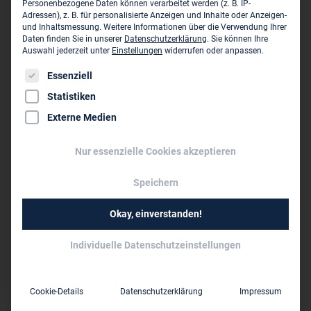
Personenbezogene Daten können verarbeitet werden (z. B. IP-
Adressen), z. B. für personalisierte Anzeigen und Inhalte oder Anzeigen-
Konstruktionsgruppe Bauen AG - ZN Frankfurt
und Inhaltsmessung.
Weitere Informationen über die Verwendung Ihrer
Hanauer Landstr. 293 a
Daten finden Sie in unserer
Datenschutzerklärung
.
Sie können Ihre
D-60314 Frankfurt am Main
Auswahl jederzeit unter
Einstellungen
widerrufen oder anpassen.
Es folgt eine Liste der Service-Gruppen, für die eine Einwil
Essenziell
0176 89 91 49 41
Statistiken
frankfurt@kb-group.com
Externe Medien
www.kb-group.com
Nur essenzielle Cookies akzeptieren
Dieses Unternehmen ist ein Zweigbüro von:
Speichern
Konstruktionsgruppe Bauen AG ›
Okay, einverstanden!
Bahnhofplatz 1
D-87435 Kempten (Allgäu)
Individuelle Datenschutzeinstellungen
0831 521 56 0
info@kb-group.com
Cookie-Details
Datenschutzerklärung
Impressum
www.kb-group.com