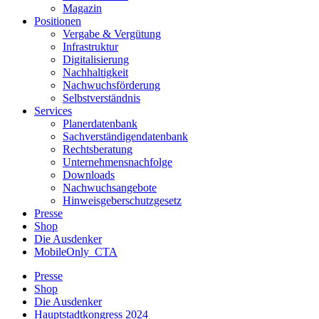
Magazin
Positionen
Vergabe & Vergütung
Infrastruktur
Digitalisierung
Nachhaltigkeit
Nachwuchsförderung
Selbstverständnis
Services
Planerdatenbank
Sachverständigendatenbank
Rechtsberatung
Unternehmensnachfolge
Downloads
Nachwuchsangebote
Hinweisgeberschutzgesetz
Presse
Shop
Die Ausdenker
MobileOnly_CTA
Presse
Shop
Die Ausdenker
Hauptstadtkongress 2024