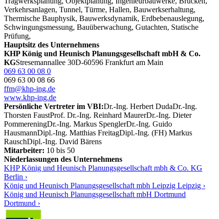
Tragwerksplanung, Objektplanung, Ingenieurbauwerke, Brücken,
Verkehrsanlagen, Tunnel, Türme, Hallen, Bauwerkserhaltung,
Thermische Bauphysik, Bauwerksdynamik, Erdbebenauslegung,
Schwingungsmessung, Bauüberwachung, Gutachten, Statische
Prüfung,
Hauptsitz des Unternehmens
KHP König und Heunisch Planungsgesellschaft mbH & Co.
KG
Stresemannallee 30
D-60596 Frankfurt am Main
069 63 00 08 0
069 63 00 08 66
ffm@khp-ing.de
www.khp-ing.de
Persönliche Vertreter im VBI:
Dr.-Ing. Herbert Duda
Dr.-Ing.
Thorsten Faust
Prof. Dr.-Ing. Reinhard Maurer
Dr.-Ing. Dieter
Pommerening
Dr.-Ing. Markus Spengler
Dr.-Ing. Guido
Hausmann
Dipl.-Ing. Matthias Freitag
Dipl.-Ing. (FH) Markus
Rausch
Dipl.-Ing. David Bärens
Mitarbeiter:
10 bis 50
Niederlassungen des Unternehmens
KHP König und Heunisch Planungsgesellschaft mbh & Co. KG
Berlin ›
König und Heunisch Planungsgesellschaft mbh Leipzig Leipzig ›
König und Heunisch Planungsgesellschaft mbH Dortmund
Dortmund ›