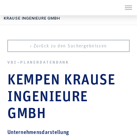
Sie befinden sich hier:
Startseite
Services
Pla­ner­daten­bank
KEMPEN
KRAUSE INGENIEURE GMBH
‹ Zurück zu den Suchergebnissen
VBI-PLA­NER­DATEN­BANK
KEMPEN KRAUSE
INGENIEURE
GMBH
Unternehmensdarstellung