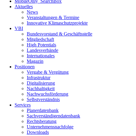
MobileOnly_SearchBox
Aktuelles
News
Veranstaltungen & Termine
Innovative Klimaschutzprojekte
VBI
Bundesvorstand & Geschäftsstelle
Mitgliedschaft
High Potentials
Landesverbände
Internationales
Magazin
Positionen
Vergabe & Vergütung
Infrastruktur
Digitalisierung
Nachhaltigkeit
Nachwuchsförderung
Selbstverständnis
Services
Planerdatenbank
Sachverständigendatenbank
Rechtsberatung
Unternehmensnachfolge
Downloads