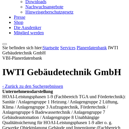
Downloads
Nachwuchsangebote
Hinweisgeberschutzgesetz
Presse
Shop
Die Ausdenker
Mitglied werden
Sie befinden sich hier:
Startseite
Services
Pla­ner­daten­bank
IWTI
Gebäudetechnik GmbH
VBI-Pla­ner­daten­bank
IWTI Gebäudetechnik GmbH
‹ Zurück zu den Suchergebnissen
Unternehmensdarstellung
HOAI-Leistungsphasen 1-9 (Fachbereich TGA und Fördertechnik):
Sanitär / Anlagengruppe 1 Heizung / Anlagengruppe 2 Lüftung,
Klima / Anlagengruppe 3 Aufzugstechnik, Fördertechnik /
Anlagengruppe 6 Badewassertechnik / Anlagengruppe 7
Gebäudeautomation / Anlagengruppe 8 Unabhängige
Qualitätssicherung für HOAI-Leistungsphasen 1-9 aller o. g.
Gewerke Objektplanung Gebäude und Innenräume (Fachbereich