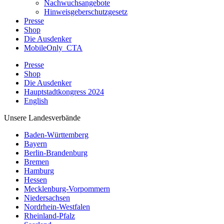
Nachwuchsangebote
Hinweisgeberschutzgesetz
Presse
Shop
Die Ausdenker
MobileOnly_CTA
Presse
Shop
Die Ausdenker
Hauptstadtkongress 2024
English
Unsere Landesverbände
Baden-Württemberg
Bayern
Berlin-Brandenburg
Bremen
Hamburg
Hessen
Mecklenburg-Vorpommern
Niedersachsen
Nordrhein-Westfalen
Rheinland-Pfalz