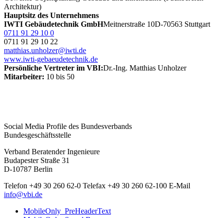
Architektur)
Hauptsitz des Unternehmens
IWTI Gebäudetechnik GmbH
Meitnerstraße 10
D-70563 Stuttgart
0711 91 29 10 0
0711 91 29 10 22
matthias.unholzer@iwti.de
www.iwti-gebaeudetechnik.de
Persönliche Vertreter im VBI:
Dr.-Ing. Matthias Unholzer
Mitarbeiter:
10 bis 50
Social Media Profile des Bundesverbands
Bundesgeschäftsstelle
Verband Beratender Ingenieure
Budapester Straße 31
D-10787 Berlin
Telefon
+49 30 260 62-0
Telefax
+49 30 260 62-100
E-Mail
info@vbi.de
MobileOnly_PreHeaderText