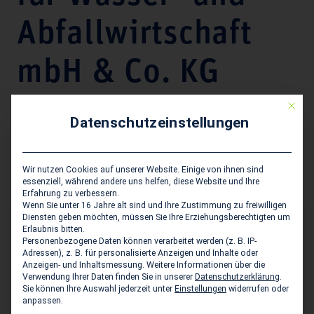
Abfallwirtschaft
mbH & Co. KG
Mit die
Unternehmensdarstellung
Datenschutzeinstellungen
Siedlungswasserwirtschaft, Wasserwirtschaft,
Abfallwirtschaft, allg. Tiefbau, Vermessung, Bauwerks-
Wir nutzen Cookies auf unserer Website. Einige von ihnen sind
und Gewässerschutz
essenziell, während andere uns helfen, diese Website und Ihre
Erfahrung zu verbessern.
Wenn Sie unter 16 Jahre alt sind und Ihre Zustimmung zu freiwilligen
Diensten geben möchten, müssen Sie Ihre Erziehungsberechtigten um
Hauptsitz des Unternehmens
Erlaubnis bitten.
Personenbezogene Daten können verarbeitet werden (z. B. IP-
IWA Ingenieurgesellschaft für Wasser- und -
Adressen), z. B. für personalisierte Anzeigen und Inhalte oder
Anzeigen- und Inhaltsmessung.
Weitere Informationen über die
Abfallwirtschaft mbH & Co. KG
Verwendung Ihrer Daten finden Sie in unserer
Datenschutzerklärung
.
Zur Bauernwiese 19
Sie können Ihre Auswahl jederzeit unter
Einstellungen
widerrufen oder
anpassen.
D-32549 Oeynhausen