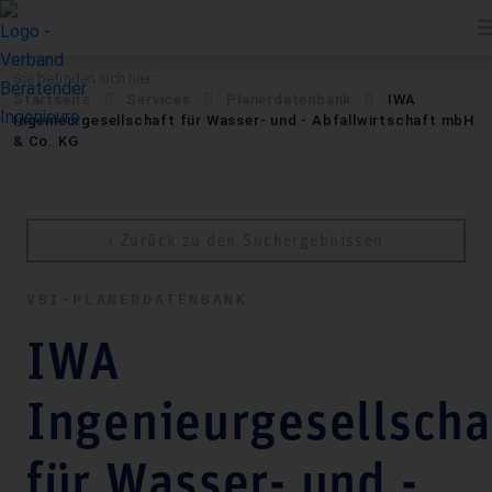
Sie befinden sich hier:
Startseite
Services
Pla­ner­daten­bank
IWA
Ingenieurgesellschaft für Wasser- und - Abfallwirtschaft mbH
& Co. KG
‹ Zurück zu den Suchergebnissen
VBI-PLA­NER­DATEN­BANK
IWA
Ingenieurgesellscha
für Wasser- und -