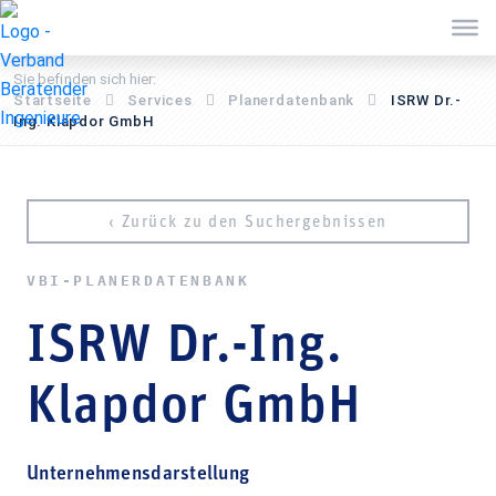
Sie befinden sich hier:
Startseite
Services
Pla­ner­daten­bank
ISRW Dr.-
Ing. Klapdor GmbH
‹ Zurück zu den Suchergebnissen
VBI-PLA­NER­DATEN­BANK
ISRW Dr.-Ing.
Klapdor GmbH
Unternehmensdarstellung