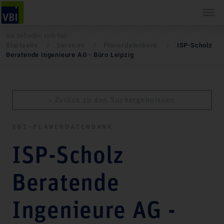
Sie befinden sich hier:
Startseite
Services
Pla­ner­daten­bank
ISP-Scholz
Beratende Ingenieure AG - Büro Leipzig
‹ Zurück zu den Suchergebnissen
VBI-PLA­NER­DATEN­BANK
ISP-Scholz
Beratende
Ingenieure AG -