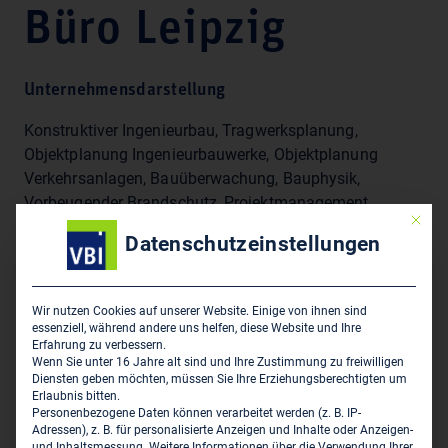
Büro Leipzig
Unternehmensdarstellung
Konstruktiver Ingenieurbau, Tragwerksplanung,
Objektplanung Ingenieurbauwerke, Objektplanung
Verkehrsanlagen, Bauüberwachung, Bauphysik,
Vorbeugender Brandschutz, Projektmanagement,
Mit die
Geotechnik
Datenschutzeinstellungen
Sitz des Zweigbüros
Wir nutzen Cookies auf unserer Website. Einige von ihnen sind
essenziell, während andere uns helfen, diese Website und Ihre
ISP-Scholz Beratende Ingenieure AG - Büro Leipzig
Erfahrung zu verbessern.
Thomasiusstraße 21
Wenn Sie unter 16 Jahre alt sind und Ihre Zustimmung zu freiwilligen
Diensten geben möchten, müssen Sie Ihre Erziehungsberechtigten um
D-04109 Leipzig
Erlaubnis bitten.
Personenbezogene Daten können verarbeitet werden (z. B. IP-
0341 21 78 79 0
Adressen), z. B. für personalisierte Anzeigen und Inhalte oder Anzeigen-
und Inhaltsmessung.
Weitere Informationen über die Verwendung Ihrer