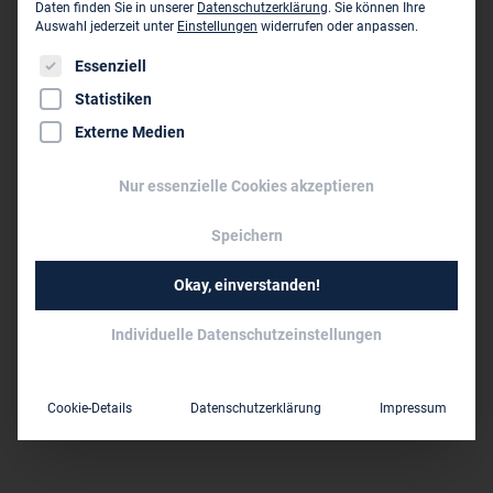
Daten finden Sie in unserer
Datenschutzerklärung
.
Sie können Ihre
iproplan® Planungsgesellschaft mbH
Auswahl jederzeit unter
Einstellungen
widerrufen oder anpassen.
Bernhardstraße 68
Es folgt eine Liste der Service-Gruppen, für die eine Einwil
Essenziell
D-09126 Chemnitz
Statistiken
0371 52 65 0
Externe Medien
0371 52 65 556
Nur essenzielle Cookies akzeptieren
info@iproplan.de
www.iproplan.de
Speichern
Persönliche Vertreter im VBI:
Okay, einverstanden!
Dipl.-Ing. Jörg Thiele
Individuelle Datenschutzeinstellungen
Dipl.-Ing. (BA) M.Eng. Kai Zumpe
über 50
Mitarbeiter:
Cookie-Details
Datenschutzerklärung
Impressum