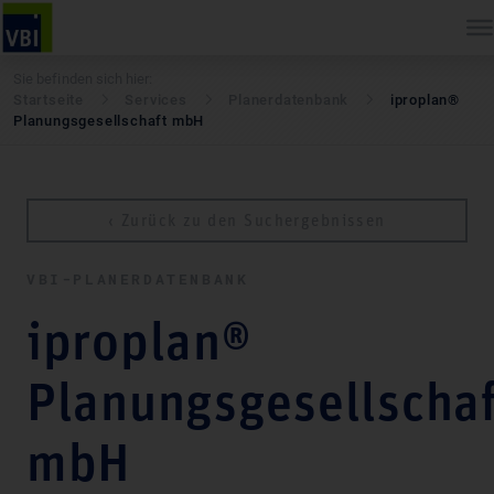
Sie befinden sich hier:
Startseite
Services
Pla­ner­daten­bank
iproplan®
Planungsgesellschaft mbH
‹ Zurück zu den Suchergebnissen
VBI-PLA­NER­DATEN­BANK
iproplan®
Planungsgesellschaf
mbH