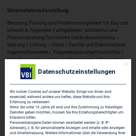
Unternehmensdarstellung
Beratung, Planung und Projektmanagement für Bau und
Umwelt in folgenden Fachgebieten: Architektur und
Freiraumplanung;Technische Gebäudeausrüstung –
Heizung / Lüftung / Klima / Sanitär und Elektrotechnik;
Ingenieurbauwerke / Tragwerksplanung;Infrastruktur /
Verkehrswegebau / Ver- und Entsorgung / Wasserbau;
Mit die
Immobilien Consulting; Baumanagement und
Datenschutzeinstellungen
Projektsteuerung; Gebäudeschäden /
Brandschutzkonzepte / Baufachliche Stellungnahmen;
Bauphysik / Energieeffizienz / Nachhaltigkeit;
Wir nutzen Cookies auf unserer Website. Einige von ihnen sind
Sicherheits- und Gesundheitsschutz; Abfall / Altlasten /
essenziell, während andere uns helfen, diese Website und Ihre
Erfahrung zu verbessern.
Rückbau / Geotechnik / Hydrologie;
Wenn Sie unter 16 Jahre alt sind und Ihre Zustimmung zu freiwilligen
Schallimmissionsschutz / Luftschadstoffprognosen
Diensten geben möchten, müssen Sie Ihre Erziehungsberechtigten um
Erlaubnis bitten.
Personenbezogene Daten können verarbeitet werden (z. B. IP-
Adressen), z. B. für personalisierte Anzeigen und Inhalte oder Anzeigen-
Hauptsitz des Unternehmens
und Inhaltsmessung.
Weitere Informationen über die Verwendung Ihrer