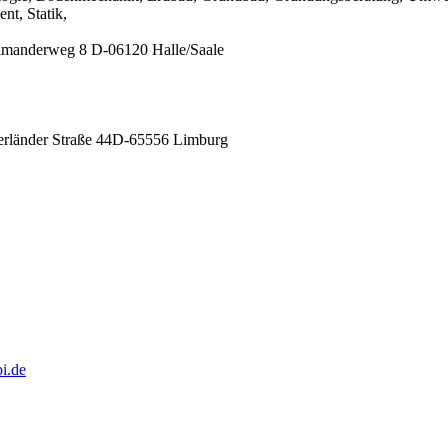
nt, Statik,
amanderweg 8
D-06120 Halle/Saale
rländer Straße 44
D-65556 Limburg
i.de