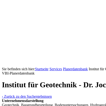
Sie befinden sich hier:
Startseite
Services
Pla­ner­daten­bank
Institut f
VBI-Pla­ner­daten­bank
Institut für Geotechnik - Dr. 
‹ Zurück zu den Suchergebnissen
Unternehmensdarstellung
Geotechnik, Baugrundbeurteilung, Bodenuntersuchungen, Hydrogeolo