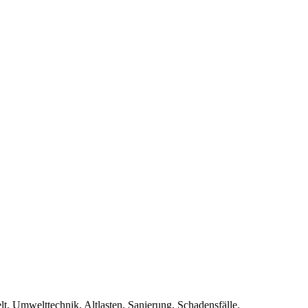
Umwelttechnik, Altlasten, Sanierung, Schadensfälle,