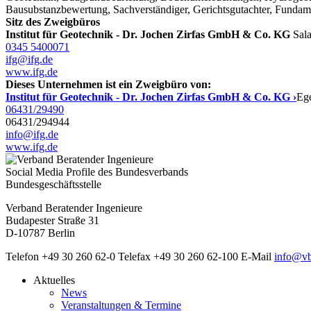
Bausubstanzbewertung, Sachverständiger, Gerichtsgutachter, Fundame
Sitz des Zweigbüros
Institut für Geotechnik - Dr. Jochen Zirfas GmbH & Co. KG
Sal
0345 5400071
ifg@ifg.de
www.ifg.de
Dieses Unternehmen ist ein Zweigbüro von:
Institut für Geotechnik - Dr. Jochen Zirfas GmbH & Co. KG ›
Ege
06431/29490
06431/294944
info@ifg.de
www.ifg.de
Social Media Profile des Bundesverbands
Bundesgeschäftsstelle
Verband Beratender Ingenieure
Budapester Straße 31
D-10787 Berlin
Telefon
+49 30 260 62-0
Telefax
+49 30 260 62-100
E-Mail
info@vb
Aktuelles
News
Veranstaltungen & Termine