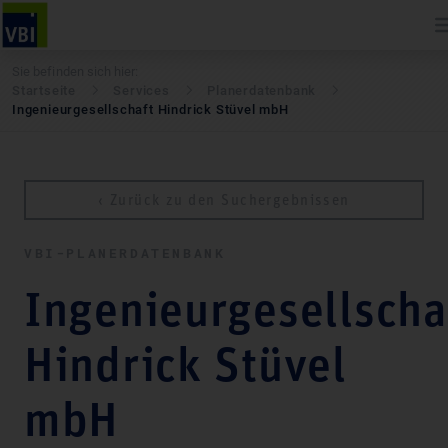
Sie befinden sich hier:
Startseite
Services
Pla­ner­daten­bank
Ingenieurgesellschaft Hindrick Stüvel mbH
‹ Zurück zu den Suchergebnissen
VBI-PLA­NER­DATEN­BANK
Ingenieurgesellscha
Hindrick Stüvel
mbH