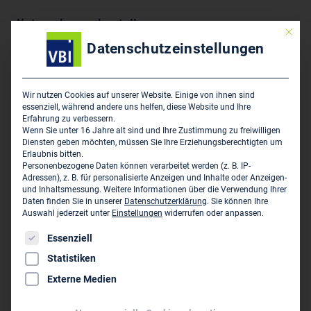
Unternehmensdarstellung
Mit die
Datenschutzeinstellungen
Ingenieurbauwerke, Verkehrsanlagen,
Vermessungstechnik
Wir nutzen Cookies auf unserer Website. Einige von ihnen sind
essenziell, während andere uns helfen, diese Website und Ihre
Hauptsitz des Unternehmens
Erfahrung zu verbessern.
Wenn Sie unter 16 Jahre alt sind und Ihre Zustimmung zu freiwilligen
Diensten geben möchten, müssen Sie Ihre Erziehungsberechtigten um
Ingenieurgesellschaft Hindrick Stüvel mbH
Erlaubnis bitten.
Poststraße 3-5
Personenbezogene Daten können verarbeitet werden (z. B. IP-
D-21218 Seevetal
Adressen), z. B. für personalisierte Anzeigen und Inhalte oder Anzeigen-
und Inhaltsmessung.
Weitere Informationen über die Verwendung Ihrer
Daten finden Sie in unserer
Datenschutzerklärung
.
Sie können Ihre
04105 61 62 0
Auswahl jederzeit unter
Einstellungen
widerrufen oder anpassen.
04105 61 62 63
Es folgt eine Liste der Service-Gruppen, für die eine Einwil
Essenziell
info@h-stuevel.de
Statistiken
www.h-stuevel.de
Externe Medien
Persönliche Vertreter im VBI: