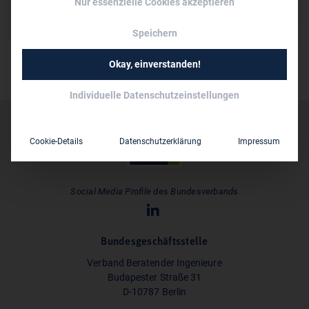
Nur essenzielle Cookies akzeptieren
Dipl.-Ing. Hindrick Stüvel
Speichern
Okay, einverstanden!
Individuelle Datenschutzeinstellungen
Cookie-Details
Datenschutzerklärung
Impressum
Social Media Profile des Bundesverbands
Bundesgeschäftsstelle
Verband Beratender Ingenieure
Budapester Straße 31
D-10787 Berlin