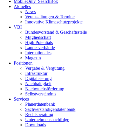
MobileOnly_SearchBox
Aktuelles
News
Veranstaltungen & Termine
Innovative Klimaschutzprojekte
VBI
Bundesvorstand & Geschäftsstelle
Mitgliedschaft
High Potentials
Landesverbände
Internationales
Magazin
Positionen
Vergabe & Vergütung
Infrastruktur
Digitalisierung
Nachhaltigkeit
Nachwuchsförderung
Selbstverständnis
Services
Planerdatenbank
Sachverständigendatenbank
Rechtsberatung
Unternehmensnachfolge
Downloads