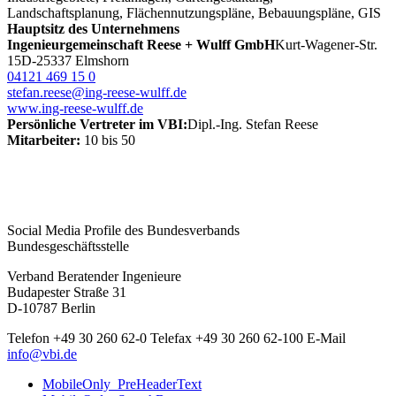
Landschaftsplanung, Flächennutzungspläne, Bebauungspläne, GIS
Hauptsitz des Unternehmens
Ingenieurgemeinschaft Reese + Wulff GmbH
Kurt-Wagener-Str.
15
D-25337 Elmshorn
04121 469 15 0
stefan.reese@ing-reese-wulff.de
www.ing-reese-wulff.de
Persönliche Vertreter im VBI:
Dipl.-Ing. Stefan Reese
Mitarbeiter:
10 bis 50
Social Media Profile des Bundesverbands
Bundesgeschäftsstelle
Verband Beratender Ingenieure
Budapester Straße 31
D-10787 Berlin
Telefon
+49 30 260 62-0
Telefax
+49 30 260 62-100
E-Mail
info@vbi.de
MobileOnly_PreHeaderText