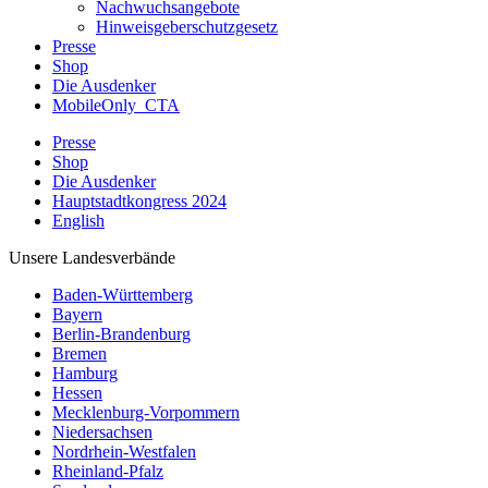
Nachwuchsangebote
Hinweisgeberschutzgesetz
Presse
Shop
Die Ausdenker
MobileOnly_CTA
Presse
Shop
Die Ausdenker
Hauptstadtkongress 2024
English
Unsere Landesverbände
Baden-Württemberg
Bayern
Berlin-Brandenburg
Bremen
Hamburg
Hessen
Mecklenburg-Vorpommern
Niedersachsen
Nordrhein-Westfalen
Rheinland-Pfalz