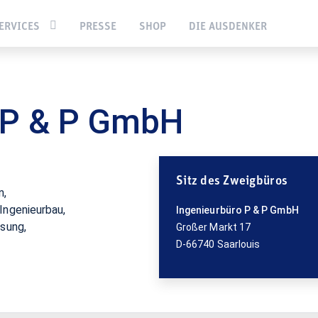
ank
Ingenieurbüro P & P GmbH
ERVICES
PRESSE
SHOP
DIE AUSDENKER
 P & P GmbH
Sitz des Zweigbüros
Ingenieurbau,
Ingenieurbüro P & P GmbH
ssung,
Großer Markt 17
D-66740 Saarlouis