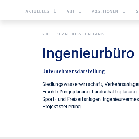
Sie befinden sich hier:
Startseite
Services
Pla­ner­daten­b
AKTUELLES
VBI
POSITIONEN
S
VBI-PLA­NER­DATEN­BANK
Ingenieurbüro
Unternehmensdarstellung
Siedlungswasserwirtschaft, Verkehrsanlagen,
Erschließungsplanung, Landschaftsplanung, 
Sport- und Freizeitanlagen, Ingenieurverme
Projektsteuerung