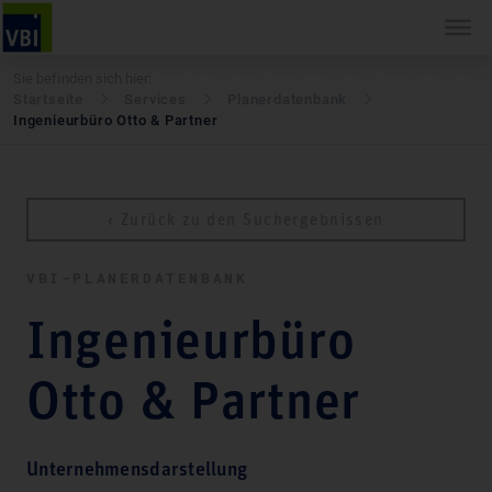
Sie befinden sich hier:
Startseite
Services
Pla­ner­daten­bank
Ingenieurbüro Otto & Partner
‹ Zurück zu den Suchergebnissen
VBI-PLA­NER­DATEN­BANK
Ingenieurbüro
Otto & Partner
Unternehmensdarstellung