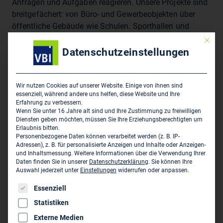
Anfragen und Aufgaben reagieren. Unsere Projekte sind
breitgefächert: von Büro- und Gewerbeobjekten über
öffentliche Gebäude wie Schulen. Sporthallen und
Kindergärten bis hin zu Theatern und Kirchen.
Mit die
Neubauten statten wir je nach Anforderung
Datenschutzeinstellungen
standardmäßig oder individuell bis exklusiv aus. Den
Großteil unserer Planungsaufgaben nimmt der
Wohnungsbau in Neu- und Altbausanierungen ein - alles
Wir nutzen Cookies auf unserer Website. Einige von ihnen sind
essenziell, während andere uns helfen, diese Website und Ihre
in der Metropolregion Hamburg und Umgebung, wo wir
Erfahrung zu verbessern.
hervorragend vernetzt sind. Dabei ist die Sanierung von
Wenn Sie unter 16 Jahre alt sind und Ihre Zustimmung zu freiwilligen
Diensten geben möchten, müssen Sie Ihre Erziehungsberechtigten um
Gebäuden im genutzten Zustand ein besonderer
Erlaubnis bitten.
Schwerpunkt unserer Arbeit. Jahrelange Erfahrung und
Personenbezogene Daten können verarbeitet werden (z. B. IP-
Expertise in diesem Bereich garantieren uns und ihnen
Adressen), z. B. für personalisierte Anzeigen und Inhalte oder Anzeigen-
und Inhaltsmessung.
Weitere Informationen über die Verwendung Ihrer
den Umbau oder die Sanierung in koordinierten und
Daten finden Sie in unserer
Datenschutzerklärung
.
Sie können Ihre
kontrollierten Arbeitsschritten, ohne dass die Nutzer
Auswahl jederzeit unter
Einstellungen
widerrufen oder anpassen.
über Gebühr beeinträchtigt werden. Als Bauherr/in,
Es folgt eine Liste der Service-Gruppen, für die eine Einwil
Essenziell
Architekt/in oder Planer/in können Sie sich auf unsere
Statistiken
Planungsleistung verlassen. Wir stehen Ihnen vom
Konzept bis zur Realisierung als kompetenter Partner
Externe Medien