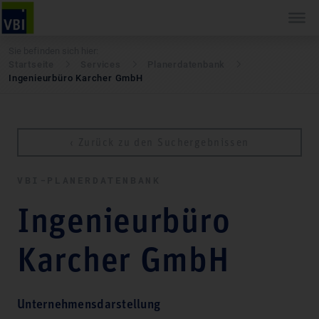
Sie befinden sich hier:
Startseite
Services
Pla­ner­daten­bank
Ingenieurbüro Karcher GmbH
‹ Zurück zu den Suchergebnissen
VBI-PLA­NER­DATEN­BANK
Ingenieurbüro
Karcher GmbH
Unternehmensdarstellung