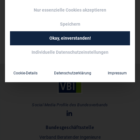
Persönliche Vertreter im VBI:
Nur essenzielle Cookies akzeptieren
Dipl.-Ing. (FH) Ingo Karcher
unter 10
Mitarbeiter:
Speichern
Okay, einverstanden!
Individuelle Datenschutzeinstellungen
Cookie-Details
Datenschutzerklärung
Impressum
Social Media Profile des Bundesverbands
Bundesgeschäftsstelle
Verband Beratender Ingenieure