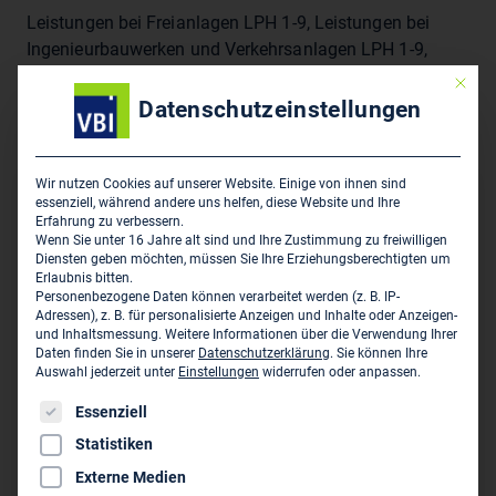
Leistungen bei Freianlagen LPH 1-9, Leistungen bei
Ingenieurbauwerken und Verkehrsanlagen LPH 1-9,
Vermessungstechnische Leistungen LPH 1-9,
Mit die
Landschaftsplanerische Leistungen LPH 1-5,
Datenschutzeinstellungen
Bauleitplanung LPH 1-5
Wir nutzen Cookies auf unserer Website. Einige von ihnen sind
Hauptsitz des Unternehmens
essenziell, während andere uns helfen, diese Website und Ihre
Erfahrung zu verbessern.
Wenn Sie unter 16 Jahre alt sind und Ihre Zustimmung zu freiwilligen
Ingenieurbüro Karcher GmbH
Diensten geben möchten, müssen Sie Ihre Erziehungsberechtigten um
Hauptstraße 25
Erlaubnis bitten.
Personenbezogene Daten können verarbeitet werden (z. B. IP-
D-89584 Ehingen
Adressen), z. B. für personalisierte Anzeigen und Inhalte oder Anzeigen-
und Inhaltsmessung.
Weitere Informationen über die Verwendung Ihrer
07391 77 70 0
Daten finden Sie in unserer
Datenschutzerklärung
.
Sie können Ihre
Auswahl jederzeit unter
Einstellungen
widerrufen oder anpassen.
07391 77 70 40
Es folgt eine Liste der Service-Gruppen, für die eine Einwil
Essenziell
info@ingenieurbuero-karcher.de
Statistiken
www.ingenieurbuero-karcher.de
Externe Medien