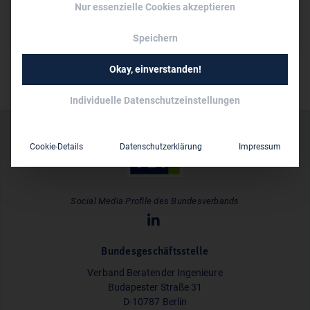
Nur essenzielle Cookies akzeptieren
unter 10
Mitarbeiter:
Speichern
Okay, einverstanden!
Individuelle Datenschutzeinstellungen
Cookie-Details
Datenschutzerklärung
Impressum
Social Media Profile des Bundesverbands
Bundesgeschäftsstelle
Verband Beratender Ingenieure
Budapester Straße 31
D-10787 Berlin