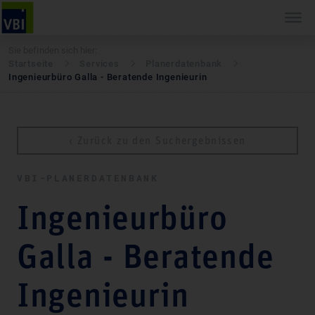
Sie befinden sich hier:
Startseite
Services
Pla­ner­daten­bank
Ingenieurbüro Galla - Beratende Ingenieurin
‹ Zurück zu den Suchergebnissen
VBI-PLA­NER­DATEN­BANK
Ingenieurbüro
Galla - Beratende
Ingenieurin