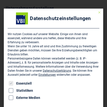
Unternehmensdarstellung
Mit die
Datenschutzeinstellungen
Planung, Ausschreibung, Bauleitung für den Tiefbau
und Straßenbau im kommunalen Bereich
Wir nutzen Cookies auf unserer Website. Einige von ihnen sind
essenziell, während andere uns helfen, diese Website und Ihre
Hauptsitz des Unternehmens
Erfahrung zu verbessern.
Wenn Sie unter 16 Jahre alt sind und Ihre Zustimmung zu freiwilligen
Ingenieurbüro Galla - Beratende Ingenieurin
Diensten geben möchten, müssen Sie Ihre Erziehungsberechtigten um
Erlaubnis bitten.
Lange Straße 50
Personenbezogene Daten können verarbeitet werden (z. B. IP-
D-21640 Horneburg
Adressen), z. B. für personalisierte Anzeigen und Inhalte oder Anzeigen-
und Inhaltsmessung.
Weitere Informationen über die Verwendung Ihrer
Daten finden Sie in unserer
Datenschutzerklärung
.
Sie können Ihre
04163 81 68 0
Auswahl jederzeit unter
Einstellungen
widerrufen oder anpassen.
info@ing-galla.de
Es folgt eine Liste der Service-Gruppen, für die eine Einwil
Essenziell
www.ing-galla.de
Statistiken
Externe Medien
Persönliche Vertreter im VBI:
Dipl.-Ing. Jovana Galla