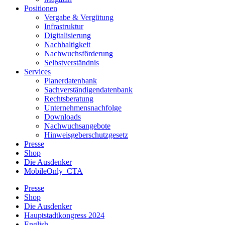
Positionen
Vergabe & Vergütung
Infrastruktur
Digitalisierung
Nachhaltigkeit
Nachwuchsförderung
Selbstverständnis
Services
Planerdatenbank
Sachverständigendatenbank
Rechtsberatung
Unternehmensnachfolge
Downloads
Nachwuchsangebote
Hinweisgeberschutzgesetz
Presse
Shop
Die Ausdenker
MobileOnly_CTA
Presse
Shop
Die Ausdenker
Hauptstadtkongress 2024
English