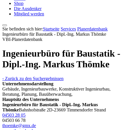
Shop
Die Ausdenker
Mitglied werden
Sie befinden sich hier:
Startseite
Services
Pla­ner­daten­bank
Ingenieurbüro für Baustatik - Dipl.-Ing. Markus Thömke
VBI-Pla­ner­daten­bank
Ingenieurbüro für Baustatik -
Dipl.-Ing. Markus Thömke
‹ Zurück zu den Suchergebnissen
Unternehmensdarstellung
Gebäude, Ingenieurbauwerke, Konstruktiver Ingenieurbau,
Beratung, Planung, Bauüberwachung,
Hauptsitz des Unternehmens
Ingenieurbüro für Baustatik - Dipl.-Ing. Markus
Thömke
Bahnhofstraße 2
D-23669 Timmendorfer Strand
04503 28 05
04503 66 78
thoemke@gmx.de