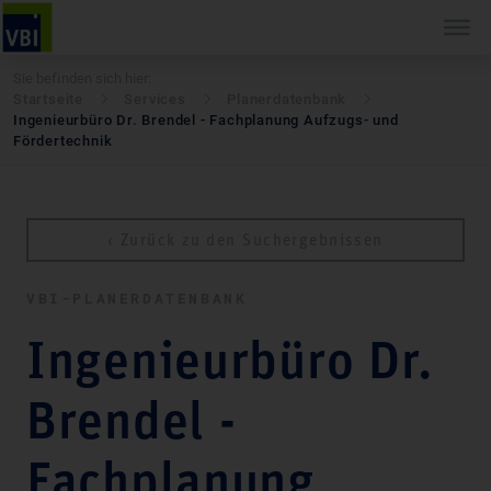
Sie befinden sich hier:
Startseite
Services
Pla­ner­daten­bank
Ingenieurbüro Dr. Brendel - Fachplanung Aufzugs- und
Fördertechnik
‹ Zurück zu den Suchergebnissen
VBI-PLA­NER­DATEN­BANK
Ingenieurbüro Dr.
Brendel -
Fachplanung