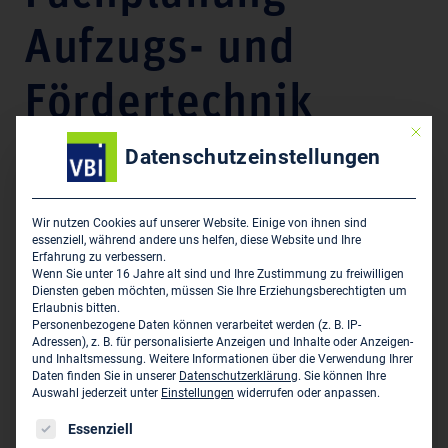
Aufzugs- und
Fördertechnik
Mit die
Datenschutzeinstellungen
Unternehmensdarstellung
Sachverständigentätigkeiten und gutachterliche
Wir nutzen Cookies auf unserer Website. Einige von ihnen sind
Tätigkeiten im Bereich Aufzugs- und Fördertechnik,
essenziell, während andere uns helfen, diese Website und Ihre
Beratungs- und Planungsleistungen im Bereich
Erfahrung zu verbessern.
Aufzugs- und Fördertechnik, Aufzugsmanagement
Wenn Sie unter 16 Jahre alt sind und Ihre Zustimmung zu freiwilligen
Diensten geben möchten, müssen Sie Ihre Erziehungsberechtigten um
Erlaubnis bitten.
Personenbezogene Daten können verarbeitet werden (z. B. IP-
Hauptsitz des Unternehmens
Adressen), z. B. für personalisierte Anzeigen und Inhalte oder Anzeigen-
und Inhaltsmessung.
Weitere Informationen über die Verwendung Ihrer
Daten finden Sie in unserer
Datenschutzerklärung
.
Sie können Ihre
Ingenieurbüro Dr. Brendel - Fachplanung Aufzugs- und
Auswahl jederzeit unter
Einstellungen
widerrufen oder anpassen.
Fördertechnik
Es folgt eine Liste der Service-Gruppen, für die eine Einwil
Essenziell
Böttcherstr. 11