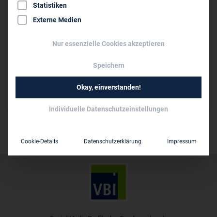
D-30419 Hannover
Statistiken
Externe Medien
0511 803 94 30
tobias.brendel@ingenieurbuero-brendel.de
Nur essenzielle Cookies akzeptieren
www.ingenieurbuero-brendel.de
Speichern
Persönliche Vertreter im VBI:
Okay, einverstanden!
Dr.-Ing. Tobias Brendel
Individuelle Datenschutzeinstellungen
Cookie-Details
Datenschutzerklärung
Impressum