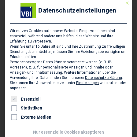
Mit die
Gutachten für Schäden an Gebäuden, Tragwerksplanung,
Datenschutzeinstellungen
SiGeKo, Bauleitung
Wir nutzen Cookies auf unserer Website. Einige von ihnen sind
Hauptsitz des Unternehmens
essenziell, während andere uns helfen, diese Website und Ihre
Erfahrung zu verbessern.
Wenn Sie unter 16 Jahre alt sind und Ihre Zustimmung zu freiwilligen
Ingenieurbüro Christian Timm
Diensten geben möchten, müssen Sie Ihre Erziehungsberechtigten um
Sthamerstr. 60a
Erlaubnis bitten.
D-22397 Hamburg
Personenbezogene Daten können verarbeitet werden (z. B. IP-
Adressen), z. B. für personalisierte Anzeigen und Inhalte oder
Anzeigen- und Inhaltsmessung.
Weitere Informationen über die
040 229 44 190
Verwendung Ihrer Daten finden Sie in unserer
Datenschutzerklärung
.
Sie können Ihre Auswahl jederzeit unter
Einstellungen
widerrufen oder
040 229 27 112
anpassen.
info@sv-timm.de
Es folgt eine Liste der Service-Gruppen, für die eine Einwil
Essenziell
www.sv-timm.de
Statistiken
Externe Medien
Persönliche Vertreter im VBI:
Dipl.-Ing. (FH) Christian Timm
Nur essenzielle Cookies akzeptieren