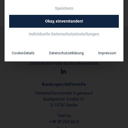
Speichern
Okay, einverstanden!
Individuelle Datenschutzeinstellungen
Cookie-Details
Datenschutzerklärung
Impressum
Social Media Profile des Bundesverbands
Bundesgeschäftsstelle
Verband Beratender Ingenieure
Budapester Straße 31
D-10787 Berlin
Telefon
+49 30 260 62-0