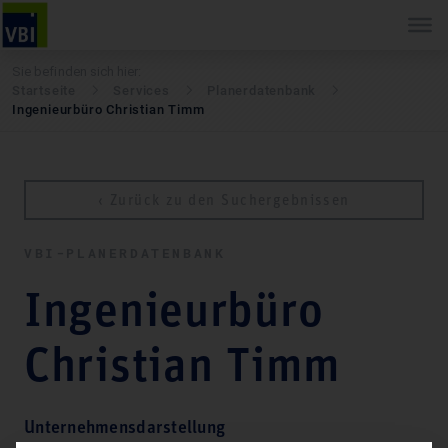
Sie befinden sich hier:
Startseite
Services
Pla­ner­daten­bank
Ingenieurbüro Christian Timm
‹ Zurück zu den Suchergebnissen
VBI-PLA­NER­DATEN­BANK
Ingenieurbüro
Christian Timm
Unternehmensdarstellung