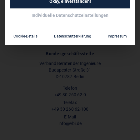
Okay, einverstanden!
Individuelle Datenschutzeinstellungen
Social Media Profile des Bundesverbands
Cookie-Details
Datenschutzerklärung
Impressum
Bundesgeschäftsstelle
Verband Beratender Ingenieure
Budapester Straße 31
D-10787 Berlin
Telefon
+49 30 260 62-0
Telefax
+49 30 260 62-100
E-Mail
info@vbi.de