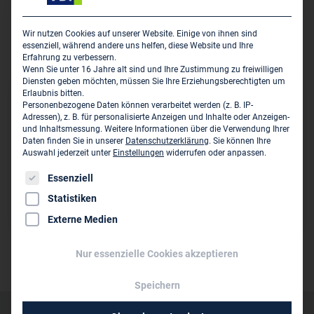
Unternehmensdarstellung
Wir nutzen Cookies auf unserer Website. Einige von ihnen sind
essenziell, während andere uns helfen, diese Website und Ihre
Keine Angaben
Erfahrung zu verbessern.
Wenn Sie unter 16 Jahre alt sind und Ihre Zustimmung zu freiwilligen
Diensten geben möchten, müssen Sie Ihre Erziehungsberechtigten um
Erlaubnis bitten.
Sitz des Zweigbüros
Personenbezogene Daten können verarbeitet werden (z. B. IP-
Adressen), z. B. für personalisierte Anzeigen und Inhalte oder Anzeigen-
ILF Consulting Engineers Germany GmbH
und Inhaltsmessung.
Weitere Informationen über die Verwendung Ihrer
Daten finden Sie in unserer
Datenschutzerklärung
.
Sie können Ihre
Huyssenallee 5
Auswahl jederzeit unter
Einstellungen
widerrufen oder anpassen.
D-45128 Essen
Es folgt eine Liste der Service-Gruppen, für die eine Einwil
Essenziell
www.ilf.com
Statistiken
Externe Medien
Nur essenzielle Cookies akzeptieren
Speichern