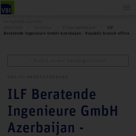
Sie befinden sich hier:
Startseite
Services
Pla­ner­daten­bank
ILF
Beratende Ingenieure GmbH Azerbaijan - Republic branch office
‹ Zurück zu den Suchergebnissen
VBI-PLA­NER­DATEN­BANK
ILF Beratende
Ingenieure GmbH
Azerbaijan -