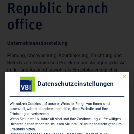
Republic branch
office
Unternehmensdarstellung
Planung, Überwachung, Koordinierung, Errichtung und
Betrieb von technischen Projekten und Anlagen jeder Art
im In- und Ausland sowohl als Einzelplaner jeglicher
Mit die
Teilbereiche als auch der Gesamtprojekte, wie auch als
Datenschutzeinstellungen
Generalplaner oder Generalübernehmer.
Wir nutzen Cookies auf unserer Website. Einige von ihnen sind
Sitz des Zweigbüros
essenziell, während andere uns helfen, diese Website und Ihre
Erfahrung zu verbessern.
ILF Beratende Ingenieure GmbH Azerbaijan - Republic
Wenn Sie unter 16 Jahre alt sind und Ihre Zustimmung zu freiwilligen
branch office
Diensten geben möchten, müssen Sie Ihre Erziehungsberechtigten um
Erlaubnis bitten.
Mustafazadeh Str. 6/10