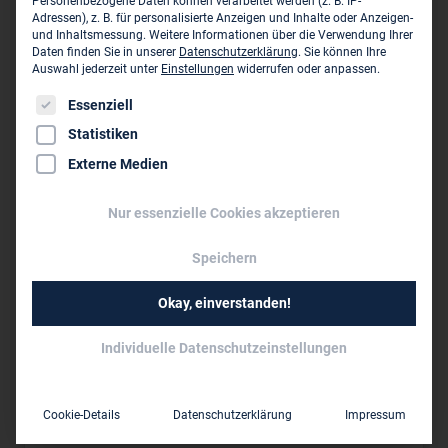
Personenbezogene Daten können verarbeitet werden (z. B. IP-
AZ-1000 Baku
Adressen), z. B. für personalisierte Anzeigen und Inhalte oder Anzeigen-
und Inhaltsmessung.
Weitere Informationen über die Verwendung Ihrer
Daten finden Sie in unserer
Datenschutzerklärung
.
Sie können Ihre
00994 12 437 24 89
Auswahl jederzeit unter
Einstellungen
widerrufen oder anpassen.
info.baku@ilf.com
Es folgt eine Liste der Service-Gruppen, für die eine Einwil
Essenziell
www.ilf.com
Statistiken
Externe Medien
Dieses Unternehmen ist ein Zweigbüro von:
Nur essenzielle Cookies akzeptieren
ILF Consulting Engineers Germany
GmbH ›
Speichern
Werner-Eckert-Str. 7
D-81829 München
Okay, einverstanden!
089 25 55 94 0
Individuelle Datenschutzeinstellungen
089 25 55 94 144
info.muc@ilf.com
Cookie-Details
Datenschutzerklärung
Impressum
www.ilf.com