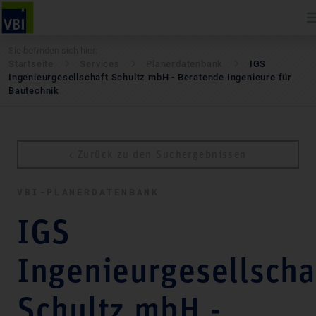
Sie befinden sich hier:
Startseite
Services
Pla­ner­daten­bank
IGS
Ingenieurgesellschaft Schultz mbH - Beratende Ingenieure für
Bautechnik
‹ Zurück zu den Suchergebnissen
VBI-PLA­NER­DATEN­BANK
IGS
Ingenieurgesellscha
Schultz mbH -