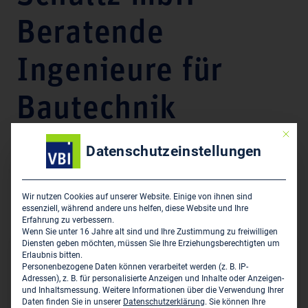
Beratende
Ingenieure für
Bautechnik
Mit die
Datenschutzeinstellungen
Unternehmensdarstellung
Statische Prüfung, Tragwerksplanung, Objektplanung,
Gutachten zur Standsicherheit und Dauerhaftigkeit von
Wir nutzen Cookies auf unserer Website. Einige von ihnen sind
essenziell, während andere uns helfen, diese Website und Ihre
Bauten, Projektmanagement, Bauüberwachung,
Erfahrung zu verbessern.
Wenn Sie unter 16 Jahre alt sind und Ihre Zustimmung zu freiwilligen
Diensten geben möchten, müssen Sie Ihre Erziehungsberechtigten um
Erlaubnis bitten.
Hauptsitz des Unternehmens
Personenbezogene Daten können verarbeitet werden (z. B. IP-
Adressen), z. B. für personalisierte Anzeigen und Inhalte oder Anzeigen-
IGS Ingenieurgesellschaft Schultz mbH - Beratende
und Inhaltsmessung.
Weitere Informationen über die Verwendung Ihrer
Ingenieure für Bautechnik
Daten finden Sie in unserer
Datenschutzerklärung
.
Sie können Ihre