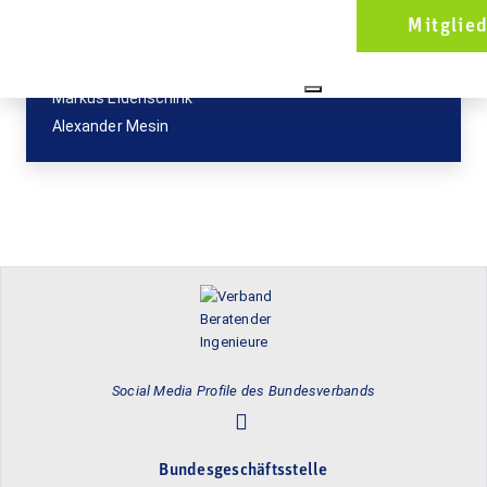
Persönliche Vertreter im VBI:
Mitglie
Dipl.-Ing.(FH) Rainer Scholz
Melanie Klinke
Markus Eidenschink
Alexander Mesin
Social Media Profile des Bundesverbands
Bundesgeschäftsstelle