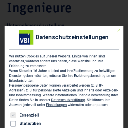
Ingenieure
Unternehmensdarstellung
Mit die
Datenschutzeinstellungen
Objektplanung, Objektüberwachung im Industriebau,
Tragwerksplanung,
Wir nutzen Cookies auf unserer Website. Einige von ihnen sind
essenziell, während andere uns helfen, diese Website und Ihre
Hauptsitz des Unternehmens
Erfahrung zu verbessern.
Wenn Sie unter 16 Jahre alt sind und Ihre Zustimmung zu freiwilligen
Hulverscheidt + Kindler GmbH - Architekten und
Diensten geben möchten, müssen Sie Ihre Erziehungsberechtigten um
Erlaubnis bitten.
Ingenieure
Personenbezogene Daten können verarbeitet werden (z. B. IP-
Ersteiner Straße 21
Adressen), z. B. für personalisierte Anzeigen und Inhalte oder Anzeigen-
und Inhaltsmessung.
Weitere Informationen über die Verwendung Ihrer
D-79346 Endingen
Daten finden Sie in unserer
Datenschutzerklärung
.
Sie können Ihre
Auswahl jederzeit unter
Einstellungen
widerrufen oder anpassen.
07633 918 11 0
Es folgt eine Liste der Service-Gruppen, für die eine Einwil
Essenziell
07633 918 11 11
Statistiken
info@hulverscheidt-kindler.de