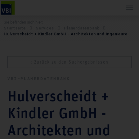
Sie befinden sich hier:
Startseite
Services
Pla­ner­daten­bank
Hulverscheidt + Kindler GmbH - Architekten und Ingenieure
‹ Zurück zu den Suchergebnissen
VBI-PLA­NER­DATEN­BANK
Hulverscheidt +
Kindler GmbH -
Architekten und