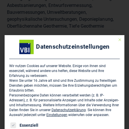
Asbestsanierungen, Entwurfsvermessung,
Bauvermessungen, Umweltberatungen,
geophysikalische Untersuchungen, Deponieplanung,
Oberflächennahe Geothermie, Tiefe Geothermie
Mit die
Sitz des Zweigbüros
Datenschutzeinstellungen
HPC AG
Wilhelm-Herbst-Str. 5
Wir nutzen Cookies auf unserer Website. Einige von ihnen sind
essenziell, während andere uns helfen, diese Website und Ihre
D-28359 Bremen
Erfahrung zu verbessern.
Wenn Sie unter 16 Jahre alt sind und Ihre Zustimmung zu freiwilligen
0421/202430-0
Diensten geben möchten, müssen Sie Ihre Erziehungsberechtigten um
Erlaubnis bitten.
0421/2170-10
Personenbezogene Daten können verarbeitet werden (z. B. IP-
abehbehani@hpc-ag.de
Adressen), z. B. für personalisierte Anzeigen und Inhalte oder Anzeigen-
und Inhaltsmessung.
Weitere Informationen über die Verwendung Ihrer
Daten finden Sie in unserer
Datenschutzerklärung
.
Sie können Ihre
Auswahl jederzeit unter
Einstellungen
widerrufen oder anpassen.
Dieses Unternehmen ist ein Zweigbüro von:
Es folgt eine Liste der Service-Gruppen, für die eine Einwil
Essenziell