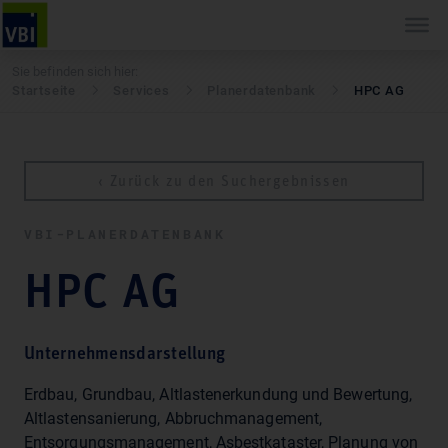
Sie befinden sich hier:
Startseite
Services
Pla­ner­daten­bank
HPC AG
‹ Zurück zu den Suchergebnissen
VBI-PLA­NER­DATEN­BANK
HPC AG
Unternehmensdarstellung
Erdbau, Grundbau, Altlastenerkundung und Bewertung,
Altlastensanierung, Abbruchmanagement,
Entsorgungsmanagement, Asbestkataster, Planung von