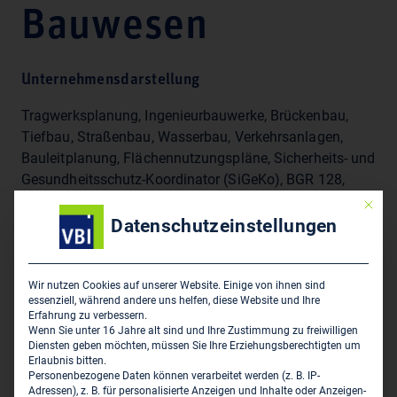
Bauwesen
Unternehmensdarstellung
Tragwerksplanung, Ingenieurbauwerke, Brückenbau,
Tiefbau, Straßenbau, Wasserbau, Verkehrsanlagen,
Bauleitplanung, Flächennutzungspläne, Sicherheits- und
Gesundheitsschutz-Koordinator (SiGeKo), BGR 128,
SCC, Wasser-, Wasserentsorgung, Sport- und
Mit die
Freizeitanlagen, Gebäude,
Datenschutzeinstellungen
Hauptsitz des Unternehmens
Wir nutzen Cookies auf unserer Website. Einige von ihnen sind
essenziell, während andere uns helfen, diese Website und Ihre
Erfahrung zu verbessern.
H&P Ingenieure GmbH - Beratende Ingenieure VBI für
Wenn Sie unter 16 Jahre alt sind und Ihre Zustimmung zu freiwilligen
Bauwesen
Diensten geben möchten, müssen Sie Ihre Erziehungsberechtigten um
Albert-Schweitzer-Straße 1
Erlaubnis bitten.
Personenbezogene Daten können verarbeitet werden (z. B. IP-
D-30880 Laatzen
Adressen), z. B. für personalisierte Anzeigen und Inhalte oder Anzeigen-