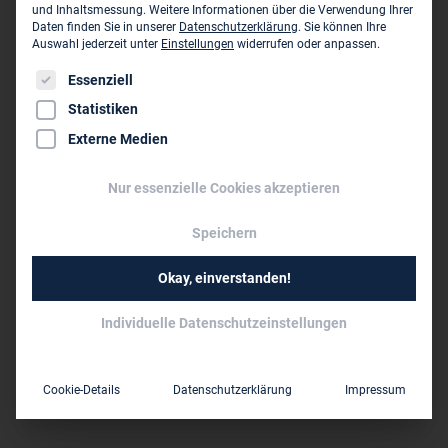
und Inhaltsmessung.
Weitere Informationen über die Verwendung Ihrer
Daten finden Sie in unserer
Datenschutzerklärung
.
Sie können Ihre
0511 820 12 0
Auswahl jederzeit unter
Einstellungen
widerrufen oder anpassen.
0511 820 12 15
Es folgt eine Liste der Service-Gruppen, für die eine Einwil
Essenziell
office-laatzen@hp-ingenieure.de
Statistiken
www.hp-ingenieure.de
Externe Medien
Persönliche Vertreter im VBI:
Nur essenzielle Cookies akzeptieren
Dipl.-Ing. Gerd Schneider
Dipl.-Ing.(FH) Jochen Bess
Speichern
10 bis 50
Mitarbeiter:
Okay, einverstanden!
Individuelle Datenschutzeinstellungen
Niederlassungen des Unternehmens
H&P Ingenieure GbR - Beratende Ingenieure
VBI für Bauwesen Soltau ›
Cookie-Details
Datenschutzerklärung
Impressum