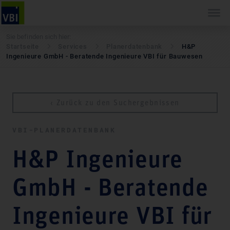
Sie befinden sich hier:
Startseite
Services
Pla­ner­daten­bank
H&P
Ingenieure GmbH - Beratende Ingenieure VBI für Bauwesen
‹ Zurück zu den Suchergebnissen
VBI-PLA­NER­DATEN­BANK
H&P Ingenieure
GmbH - Beratende
Ingenieure VBI für