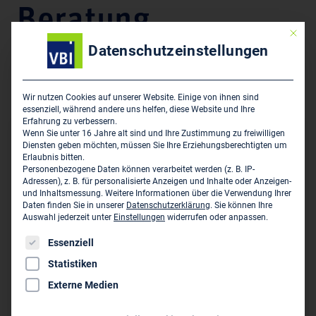
Beratung
Mit die
Datenschutzeinstellungen
Unternehmensdarstellung
Technisch-wirtschaftliche Beratung
Wir nutzen Cookies auf unserer Website. Einige von ihnen sind
essenziell, während andere uns helfen, diese Website und Ihre
Erfahrung zu verbessern.
Wenn Sie unter 16 Jahre alt sind und Ihre Zustimmung zu freiwilligen
Hauptsitz des Unternehmens
Diensten geben möchten, müssen Sie Ihre Erziehungsberechtigten um
Erlaubnis bitten.
Holger Kummer - Technisch-Wirtschaftliche Beratung
Personenbezogene Daten können verarbeitet werden (z. B. IP-
Adressen), z. B. für personalisierte Anzeigen und Inhalte oder Anzeigen-
Rampische Str. 18
und Inhaltsmessung.
Weitere Informationen über die Verwendung Ihrer
D-01067 Dresden
Daten finden Sie in unserer
Datenschutzerklärung
.
Sie können Ihre
Auswahl jederzeit unter
Einstellungen
widerrufen oder anpassen.
035207 89408
Es folgt eine Liste der Service-Gruppen, für die eine Einwil
Essenziell
twb.kummer@online.de
Statistiken
www.twb-online.de
Externe Medien
Persönliche Vertreter im VBI: