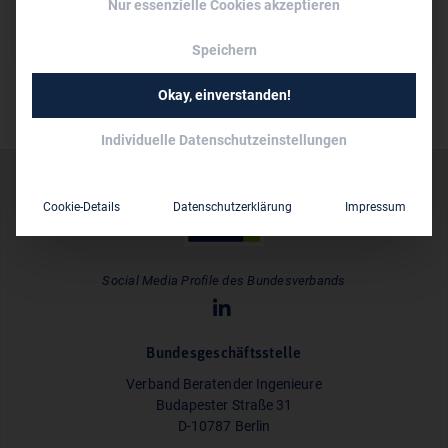
Nur essenzielle Cookies akzeptieren
Dipl.-Ing. Holger Kummer
Speichern
Okay, einverstanden!
Individuelle Datenschutzeinstellungen
Cookie-Details
Datenschutzerklärung
Impressum
Social Media Profile des Bundesverbands
Bundesgeschäftsstelle
Verband Beratender Ingenieure
Budapester Straße 31
D-10787 Berlin