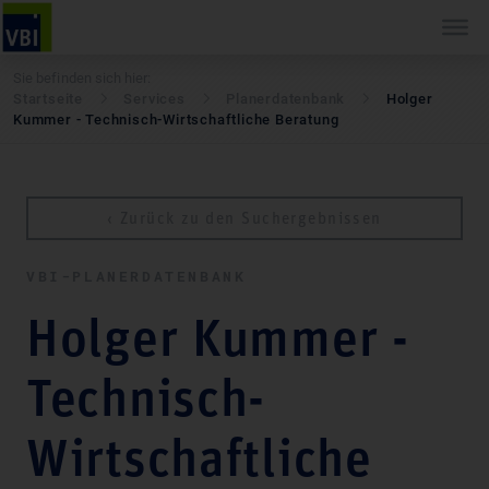
Sie befinden sich hier:
Startseite
Services
Pla­ner­daten­bank
Holger
Kummer - Technisch-Wirtschaftliche Beratung
‹ Zurück zu den Suchergebnissen
VBI-PLA­NER­DATEN­BANK
Holger Kummer -
Technisch-
Wirtschaftliche