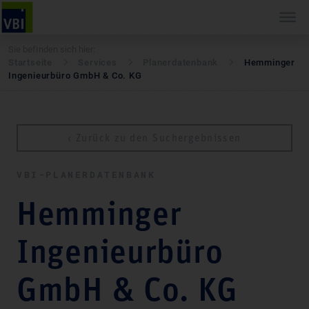
Sie befinden sich hier:
Startseite
Services
Pla­ner­daten­bank
Hemminger
Ingenieurbüro GmbH & Co. KG
‹ Zurück zu den Suchergebnissen
VBI-PLA­NER­DATEN­BANK
Hemminger
Ingenieurbüro
GmbH & Co. KG