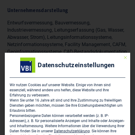
Unternehmensdarstellung
Entwurfsvermessung, Bauvermessung,
Industrievermessung, Leitungserfassung (Gas, Wasser,
Abwasser, Strom), Leitungsinformationssysteme,
Netzinformationssysteme, Facility Management, CAFM,
Geoinformationssysteme, CAD-Bestandsdokumentation,
Mit die
Informationsmanagement, Consulting,
Datenschutzeinstellungen
Hauptsitz des Unternehmens
Wir nutzen Cookies auf unserer Website. Einige von ihnen sind
essenziell, während andere uns helfen, diese Website und Ihre
Hemminger Ingenieurbüro GmbH & Co. KG
Erfahrung zu verbessern.
Röntgenstraße 1/1
Wenn Sie unter 16 Jahre alt sind und Ihre Zustimmung zu freiwilligen
Diensten geben möchten, müssen Sie Ihre Erziehungsberechtigten um
D-73730 Esslingen
Erlaubnis bitten.
Personenbezogene Daten können verarbeitet werden (z. B. IP-
0711 939 44 0
Adressen), z. B. für personalisierte Anzeigen und Inhalte oder Anzeigen-
und Inhaltsmessung.
Weitere Informationen über die Verwendung Ihrer
0711 939 44 55
Daten finden Sie in unserer
Datenschutzerklärung
.
Sie können Ihre