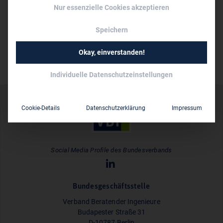
Nur essenzielle Cookies akzeptieren
Persönliche Vertreter im VBI:
Ralf Ziegler
Speichern
Okay, einverstanden!
Individuelle Datenschutzeinstellungen
Cookie-Details
Datenschutzerklärung
Impressum
Social Media Profile des Bundesverbands
Bundesgeschäftsstelle
Verband Beratender Ingenieure
Budapester Straße 31
D-10787 Berlin