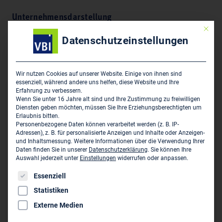
Unternehmensdarstellung
Mit die
Planung, Beratung, Projektierung, Bauleitung, Kosten-
Datenschutzeinstellungen
Kontrolle und Überwachung, Schulungen, Vorträge im
Bereich der Technischen Gebäudeausrüstung
Wir nutzen Cookies auf unserer Website. Einige von ihnen sind
essenziell, während andere uns helfen, diese Website und Ihre
Erfahrung zu verbessern.
Hauptsitz des Unternehmens
Wenn Sie unter 16 Jahre alt sind und Ihre Zustimmung zu freiwilligen
Diensten geben möchten, müssen Sie Ihre Erziehungsberechtigten um
Haustechnische Planungsgesellschaft - Ziegler mbH
Erlaubnis bitten.
Personenbezogene Daten können verarbeitet werden (z. B. IP-
Konkordiastr. 22
Adressen), z. B. für personalisierte Anzeigen und Inhalte oder Anzeigen-
D-13595 Berlin
und Inhaltsmessung.
Weitere Informationen über die Verwendung Ihrer
Daten finden Sie in unserer
Datenschutzerklärung
.
Sie können Ihre
Auswahl jederzeit unter
Einstellungen
widerrufen oder anpassen.
030/61203656
Es folgt eine Liste der Service-Gruppen, für die eine Einwil
030/61203655
Essenziell
kontakt@htp-ziegler.de
Statistiken
www.htp-ziegler.de
Externe Medien