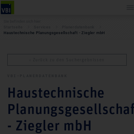
Sie befinden sich hier:
Startseite
Services
Pla­ner­daten­bank
Haustechnische Planungsgesellschaft - Ziegler mbH
‹ Zurück zu den Suchergebnissen
VBI-PLA­NER­DATEN­BANK
Haustechnische
Planungsgesellschaf
- Ziegler mbH