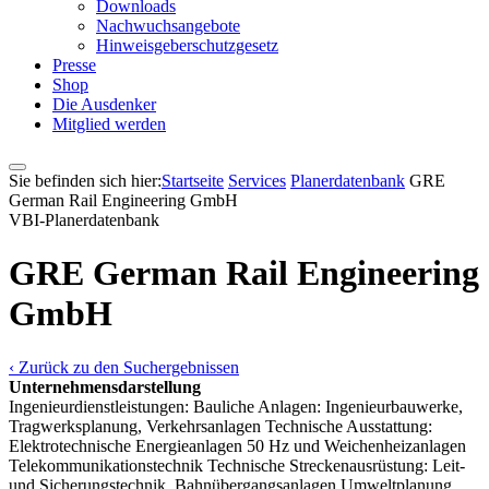
Downloads
Nachwuchsangebote
Hinweisgeberschutzgesetz
Presse
Shop
Die Ausdenker
Mitglied werden
Sie befinden sich hier:
Startseite
Services
Pla­ner­daten­bank
GRE
German Rail Engineering GmbH
VBI-Pla­ner­daten­bank
GRE German Rail Engineering
GmbH
‹ Zurück zu den Suchergebnissen
Unternehmensdarstellung
Ingenieurdienstleistungen: Bauliche Anlagen: Ingenieurbauwerke,
Tragwerksplanung, Verkehrsanlagen Technische Ausstattung:
Elektrotechnische Energieanlagen 50 Hz und Weichenheizanlagen
Telekommunikationstechnik Technische Streckenausrüstung: Leit-
und Sicherungstechnik, Bahnübergangsanlagen Umweltplanung,