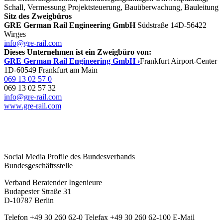
Schall, Vermessung Projektsteuerung, Bauüberwachung, Bauleitung
Sitz des Zweigbüros
GRE German Rail Engineering GmbH
Südstraße 14
D-56422
Wirges
info@gre-rail.com
Dieses Unternehmen ist ein Zweigbüro von:
GRE German Rail Engineering GmbH ›
Frankfurt Airport-Center
1
D-60549 Frankfurt am Main
069 13 02 57 0
069 13 02 57 32
info@gre-rail.com
www.gre-rail.com
Social Media Profile des Bundesverbands
Bundesgeschäftsstelle
Verband Beratender Ingenieure
Budapester Straße 31
D-10787 Berlin
Telefon
+49 30 260 62-0
Telefax
+49 30 260 62-100
E-Mail