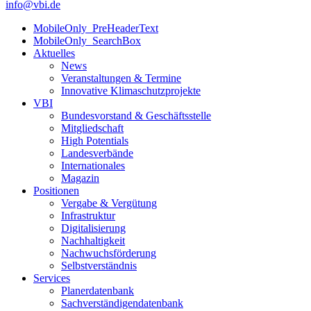
info@vbi.de
MobileOnly_PreHeaderText
MobileOnly_SearchBox
Aktuelles
News
Veranstaltungen & Termine
Innovative Klimaschutzprojekte
VBI
Bundesvorstand & Geschäftsstelle
Mitgliedschaft
High Potentials
Landesverbände
Internationales
Magazin
Positionen
Vergabe & Vergütung
Infrastruktur
Digitalisierung
Nachhaltigkeit
Nachwuchsförderung
Selbstverständnis
Services
Planerdatenbank
Sachverständigendatenbank