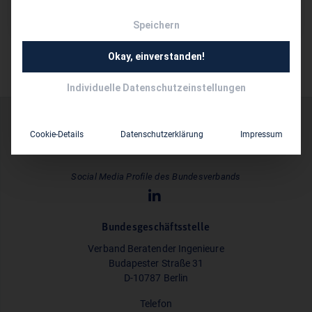
Dipl.-Ing. Architekt Martin Lehmann
Speichern
Okay, einverstanden!
Individuelle Datenschutzeinstellungen
Cookie-Details
Datenschutzerklärung
Impressum
Social Media Profile des Bundesverbands
Bundesgeschäftsstelle
Verband Beratender Ingenieure
Budapester Straße 31
D-10787 Berlin
Telefon