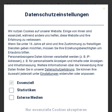
Alle Leistungsphasen in den Bereichen: Hotels und
Mit die
Gastronomie, Wohnungsbau, Senioren-Einrichtungen,
Datenschutzeinstellungen
Leistungsschwerpunkt LP 1-4 HOAI, DGNB Consultant,
Sachverständiger für Barrierefreies Planen und Bauen
Wir nutzen Cookies auf unserer Website. Einige von ihnen sind
essenziell, während andere uns helfen, diese Website und Ihre
Hauptsitz des Unternehmens
Erfahrung zu verbessern.
Wenn Sie unter 16 Jahre alt sind und Ihre Zustimmung zu freiwilligen
Diensten geben möchten, müssen Sie Ihre Erziehungsberechtigten um
GestaltungsWerk GmbH
Erlaubnis bitten.
Leonhardtstraße 10
Personenbezogene Daten können verarbeitet werden (z. B. IP-
Adressen), z. B. für personalisierte Anzeigen und Inhalte oder Anzeigen-
D-14057 Berlin
und Inhaltsmessung.
Weitere Informationen über die Verwendung Ihrer
Daten finden Sie in unserer
Datenschutzerklärung
.
Sie können Ihre
030 89 09 31 93
Auswahl jederzeit unter
Einstellungen
widerrufen oder anpassen.
030 89 09 31 94
Es folgt eine Liste der Service-Gruppen, für die eine Einwil
Essenziell
mail@bbg-lehmann.de
Statistiken
www.bbg-lehmann.de
Externe Medien
Persönliche Vertreter im VBI:
Nur essenzielle Cookies akzeptieren