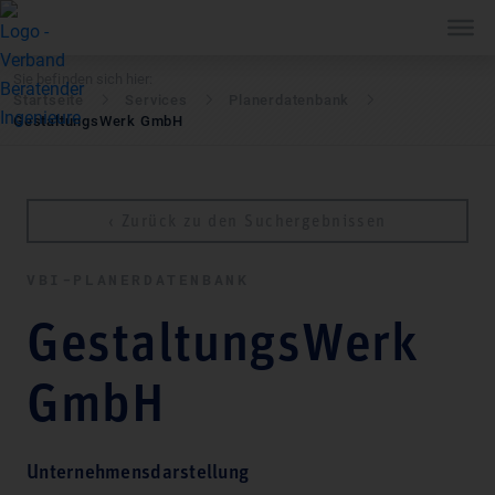
Sie befinden sich hier:
Startseite
Services
Pla­ner­daten­bank
GestaltungsWerk GmbH
‹ Zurück zu den Suchergebnissen
VBI-PLA­NER­DATEN­BANK
GestaltungsWerk
GmbH
Unternehmensdarstellung