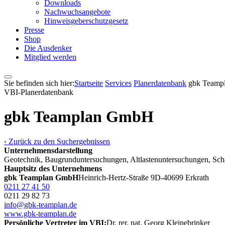
Downloads
Nachwuchsangebote
Hinweisgeberschutzgesetz
Presse
Shop
Die Ausdenker
Mitglied werden
Sie befinden sich hier:
Startseite
Services
Pla­ner­daten­bank
gbk Team
VBI-Pla­ner­daten­bank
gbk Teamplan GmbH
‹ Zurück zu den Suchergebnissen
Unternehmensdarstellung
Geotechnik, Baugrunduntersuchungen, Altlastenuntersuchungen, Sc
Hauptsitz des Unternehmens
gbk Teamplan GmbH
Heinrich-Hertz-Straße 9
D-40699 Erkrath
0211 27 41 50
0211 29 82 73
info@gbk-teamplan.de
www.gbk-teamplan.de
Persönliche Vertreter im VBI:
Dr. rer. nat. Georg Kleinebrinker