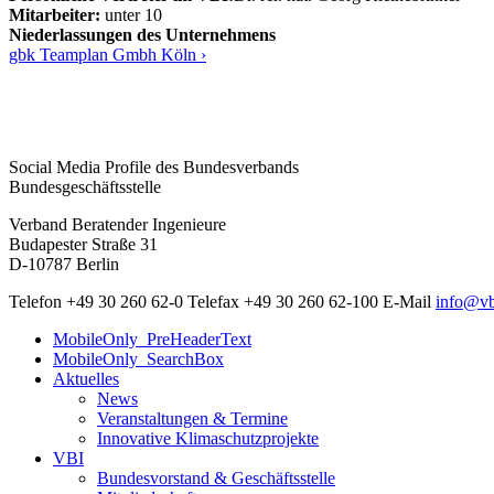
Mitarbeiter:
unter 10
Niederlassungen des Unternehmens
gbk Teamplan Gmbh Köln ›
Social Media Profile des Bundesverbands
Bundesgeschäftsstelle
Verband Beratender Ingenieure
Budapester Straße 31
D-10787 Berlin
Telefon
+49 30 260 62-0
Telefax
+49 30 260 62-100
E-Mail
info@vb
MobileOnly_PreHeaderText
MobileOnly_SearchBox
Aktuelles
News
Veranstaltungen & Termine
Innovative Klimaschutzprojekte
VBI
Bundesvorstand & Geschäftsstelle