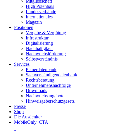
Mitgliedschaft
High Potentials
Landesverbände
Internationales
Magazin
Positionen
Vergabe & Vergütung
Infrastruktur
Digitalisierung
Nachhaltigkeit
Nachwuchsförderung
Selbstverständnis
Services
Planerdatenbank
Sachverständigendatenbank
Rechtsberatung
Unternehmensnachfolge
Downloads
Nachwuchsangebote
Hinweisgeberschutzgesetz
Presse
Shop
Die Ausdenker
MobileOnly_CTA