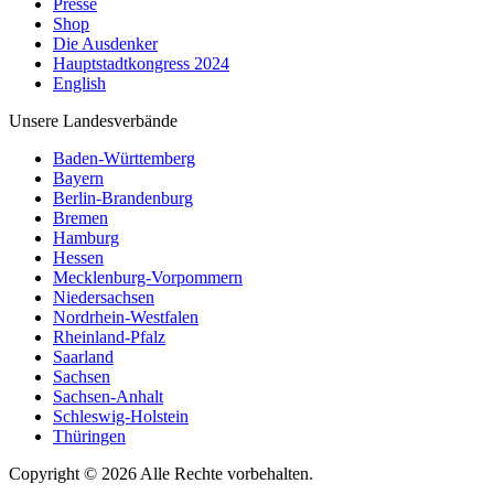
Presse
Shop
Die Ausdenker
Hauptstadtkongress 2024
English
Unsere Landesverbände
Baden-Württemberg
Bayern
Berlin-Brandenburg
Bremen
Hamburg
Hessen
Mecklenburg-Vorpommern
Niedersachsen
Nordrhein-Westfalen
Rheinland-Pfalz
Saarland
Sachsen
Sachsen-Anhalt
Schleswig-Holstein
Thüringen
Copyright © 2026 Alle Rechte vorbehalten.