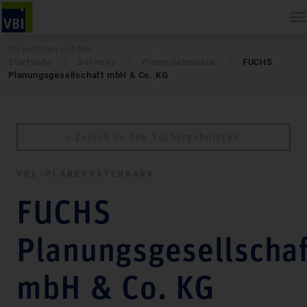
Sie befinden sich hier:
Startseite
Services
Pla­ner­daten­bank
FUCHS
Planungsgesellschaft mbH & Co. KG
‹ Zurück zu den Suchergebnissen
VBI-PLA­NER­DATEN­BANK
FUCHS
Planungsgesellschaf
mbH & Co. KG