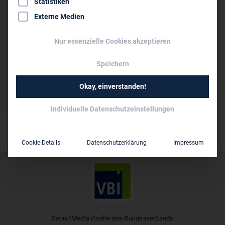
Statistiken
info@pg-fuchs.de
Externe Medien
www.pg-fuchs.de
Nur essenzielle Cookies akzeptieren
Persönliche Vertreter im VBI:
Speichern
B.Sc. Marcel Fuchs
10 bis 50
Mitarbeiter:
Okay, einverstanden!
Individuelle Datenschutzeinstellungen
Cookie-Details
Datenschutzerklärung
Impressum
Social Media Profile des Bundesverbands