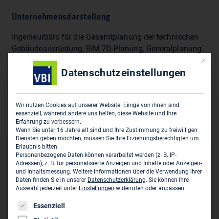
Unternehmensdarstellung
Ingenieurbüro für die Gesamtplanung der technischen
Gebäudeausrüstung, BIM 7D-Planung, Generalplanung,
Bauphysik, Brandschutz, Energiedesign, Laborplaung,
Mit die
Datenschutzeinstellungen
Lichtpalnung Simulation, Tragswerksplanung für
folgende Branchen: Automotive, Bildungseinrichtungen,
Einzelhandel, Energie, Gastgewerbe, Gesundheitswesen,
Wir nutzen Cookies auf unserer Website. Einige von ihnen sind
Industrie, Logistik, Luftfahrt, Öffentlicher Sektor,
essenziell, während andere uns helfen, diese Website und Ihre
Wohnen, Wissenschaft und Pharmatechnik.
Erfahrung zu verbessern.
Wenn Sie unter 16 Jahre alt sind und Ihre Zustimmung zu freiwilligen
Diensten geben möchten, müssen Sie Ihre Erziehungsberechtigten um
Erlaubnis bitten.
Hauptsitz des Unternehmens
Personenbezogene Daten können verarbeitet werden (z. B. IP-
Adressen), z. B. für personalisierte Anzeigen und Inhalte oder Anzeigen-
FUCHS Planungsgesellschaft mbH & Co. KG
und Inhaltsmessung.
Weitere Informationen über die Verwendung Ihrer
Daten finden Sie in unserer
Datenschutzerklärung
.
Sie können Ihre
An den Weiden 17
Auswahl jederzeit unter
Einstellungen
widerrufen oder anpassen.
D-57078 Siegen
Es folgt eine Liste der Service-Gruppen, für die eine Einwil
Essenziell
0271 58 00 93 0