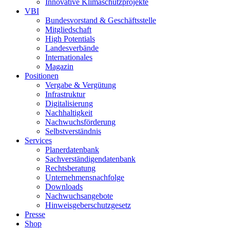
Innovative Klimaschutzprojekte
VBI
Bundesvorstand & Geschäftsstelle
Mitgliedschaft
High Potentials
Landesverbände
Internationales
Magazin
Positionen
Vergabe & Vergütung
Infrastruktur
Digitalisierung
Nachhaltigkeit
Nachwuchsförderung
Selbstverständnis
Services
Planerdatenbank
Sachverständigendatenbank
Rechtsberatung
Unternehmensnachfolge
Downloads
Nachwuchsangebote
Hinweisgeberschutzgesetz
Presse
Shop