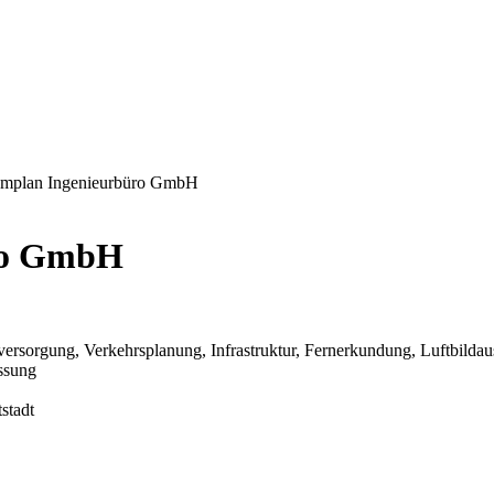
amplan Ingenieurbüro GmbH
üro GmbH
ersorgung, Verkehrsplanung, Infrastruktur, Fernerkundung, Luftbilda
ssung
stadt