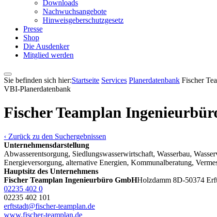
Downloads
Nachwuchsangebote
Hinweisgeberschutzgesetz
Presse
Shop
Die Ausdenker
Mitglied werden
Sie befinden sich hier:
Startseite
Services
Pla­ner­daten­bank
Fischer Te
VBI-Pla­ner­daten­bank
Fischer Teamplan Ingenieurb
‹ Zurück zu den Suchergebnissen
Unternehmensdarstellung
Abwasserentsorgung, Siedlungswasserwirtschaft, Wasserbau, Wasserv
Energieversorgung, alternative Energien, Kommunalberatung, Verme
Hauptsitz des Unternehmens
Fischer Teamplan Ingenieurbüro GmbH
Holzdamm 8
D-50374 Erft
02235 402 0
02235 402 101
erftstadt@fischer-teamplan.de
www.fischer-teamplan.de